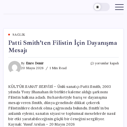
Skip
to
content
SAĞLIK
Patti Smith’ten Filistin İçin Dayanışma
Mesajı
Patti
By
Emre Demir
yorumlar kapalı
Smith’ten
20 Mayıs 2026
1 Min Read
Filistin
İçin
Dayanışma
KÜLTÜR SANAT SERVİSİ – Ünlü sanatçı Patti Smith, 2003
Mesajı
yılında Tony Shanahan ile birlikte kaleme aldığı şarkısını
için
Filistin halkına adadı. Bu hareketiyle barış ve dayanışma
mesajı veren Smith, dünya genelinde dikkat çekerek
Filistinlilere destek olma çağrısında bulundu. Smith’in bu
anlamlı eylemi, sanatın siyasi ve toplumsal meselelerde nasıl
bir etki yaratabileceğinin güçlü bir örneğini sergiliyor.
Kaynak: Yusuf Arslan – 20 Mayıs 2026