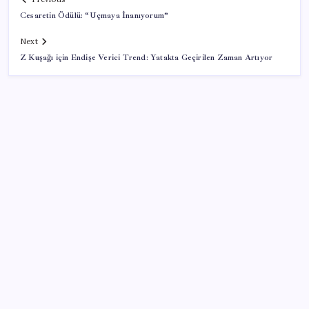
Cesaretin Ödülü: “Uçmaya İnanıyorum”
Next
Z Kuşağı için Endişe Verici Trend: Yatakta Geçirilen Zaman Artıyor
SON YAZILAR
Erdoğan’dan Suudi Arabistan’a günübirlik çalışma
ziyareti
Şehit aileleri ve gazi aylıklarına zam düzenlemesi
Meclisin Yapay Zeka Tercihi Belli Oldu