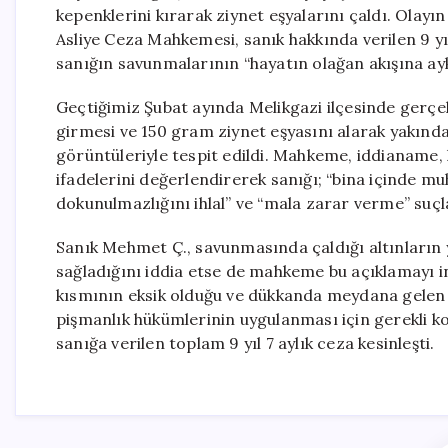
kepenklerini kırarak ziynet eşyalarını çaldı. Olayı
Asliye Ceza Mahkemesi, sanık hakkında verilen 9 yı
sanığın savunmalarının “hayatın olağan akışına aykı
Geçtiğimiz Şubat ayında Melikgazi ilçesinde gerç
girmesi ve 150 gram ziynet eşyasını alarak yakında
görüntüleriyle tespit edildi. Mahkeme, iddianame, 
ifadelerini değerlendirerek sanığı; “bina içinde muh
dokunulmazlığını ihlal” ve “mala zarar verme” suç
Sanık Mehmet Ç., savunmasında çaldığı altınların 
sağladığını iddia etse de mahkeme bu açıklamayı in
kısmının eksik olduğu ve dükkanda meydana gelen 
pişmanlık hükümlerinin uygulanması için gerekli ko
sanığa verilen toplam 9 yıl 7 aylık ceza kesinleşti.