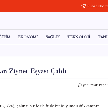
Subscribe t
ĞİTİM
EKONOMİ
SAĞLIK
TEKNOLOJİ
TANI
n Ziynet Eşyası Çaldı
Eşekle
yorumlar kapal
Kaçan
Hırsız
Kuyumcudan
Ziynet
 Ç. (26), çalıntı bir forklift ile bir kuyumcu dükkanının