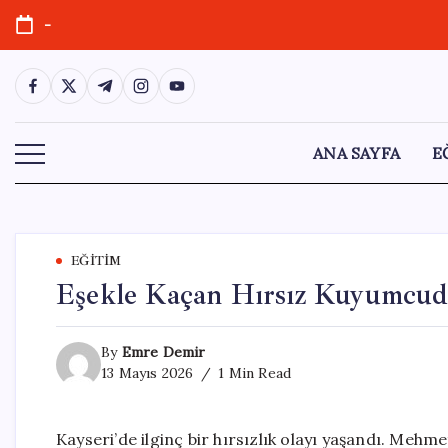
Skip
-
to
content
https://www.facebook.com/
https://twitter.com/
https://t.me/
https://www.instagram.com/
https://youtube.com/
ANA SAYFA
E
EĞITIM
Eşekle Kaçan Hırsız Kuyumcuda
By
Emre Demir
13 Mayıs 2026
1 Min Read
Kayseri’de ilginç bir hırsızlık olayı yaşandı. Mehmet