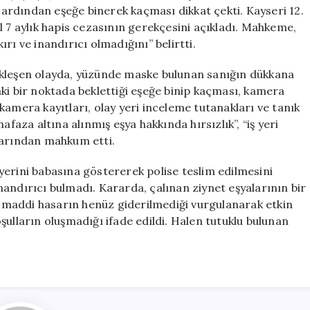
Eşyası
n ardından eşeğe binerek kaçması dikkat çekti. Kayseri 12.
Çaldı
l 7 aylık hapis cezasının gerekçesini açıkladı. Mahkeme,
için
rı ve inandırıcı olmadığını” belirtti.
ekleşen olayda, yüzünde maske bulunan sanığın dükkana
ki bir noktada beklettiği eşeğe binip kaçması, kamera
kamera kayıtları, olay yeri inceleme tutanakları ve tanık
afaza altına alınmış eşya hakkında hırsızlık”, “iş yeri
larından mahkum etti.
yerini babasına göstererek polise teslim edilmesini
andırıcı bulmadı. Kararda, çalınan ziynet eşyalarının bir
maddi hasarın henüz giderilmediği vurgulanarak etkin
şulların oluşmadığı ifade edildi. Halen tutuklu bulunan