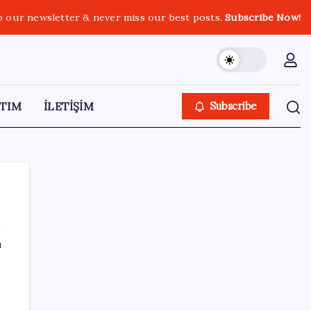
o our newsletter & never miss our best posts.
Subscribe Now!
TIM
İLETİŞİM
Subscribe
ı
SON YAZILAR
Şehit aileleri ve gazi aylıklarına zam
düzenlemesi