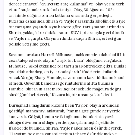
derece cinayet”, “ehliyetsiz araç kullanma” ve “olay yerini terk
etme” suçlamalarını kabul etmişti. Olay, 30 Ağustos 2024
tarihinde düğün sonrası kutlama sırasında gerçekleşti.
Kutlama esnasında Shirah ve Taylor arasında alkolün etkisiyle
bir tartışma yaşandı. Aynı habere göre, tartışmanın ardından
Shirah, yaklaşık bir dakika sonra SUV tipi aracıyla geri döndü
ve Taylor’a çarptı. Olayın ardından kaçan Shirah, ertesi gün
polisle iletişime geçti.
Savunma avukatı Harrell Milhouse, mahkemeden daha hafif bir
ceza talep ederek olayın “trajik bir kaza” olduğunu vurguladı.
Milhouse, “Alkol etkisinde bir tartışma kontrolden çıktı. Bunlar
çocukluk arkadaşı, en iyi arkadaşlardı.” ifadelerini kullandı.
Ancak Yargıç Khary Hanible, savunmanın kaza iddiasını kabul
etmedi. Güvenlik kamerası görüntülerine atıfta bulunan
Hanible, Shirah’ın aracını bilinçli bir şekilde mağdura doğru
sürdüğünü belirterek, “Kazara hiçbir unsur yoktu.” dedi.
Duruşmada mağdurun kuzeni Eren Taylor, olayın ardından
gördüğü manzarayı anlatarak, “Yanına gittiğimde her yerde
kan vardı. Göğsü, benim ve iki oğlumun isimlerinin yazılı
olduğu dövmenin olduğu yerden parçalanmıştı.” şeklinde
ifadelerde bulundu. Shirah, Taylor ailesinden özür dileyerek,
“Hayatım boyunca yapabileceğim tek şey özür dilemek ve