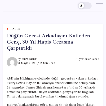
Skip
to
content
HABER
Düğün Gecesi Arkadaşını Katleden
Genç, 30 Yıl Hapis Cezasına
Çarptırıldı
Düğün
By
Emre Demir
yorumlar kapalı
Gecesi
13 Mayıs 2026
2 Min Read
Arkadaşını
Katleden
Genç,
ABD’nin Michigan eyaletinde, düğün gecesi en yakın arkadaşı
30
Terry Lewis Taylor Jr.’ı aracıyla ezerek ölümüne sebep olan
Yıl
Hapis
24 yaşındaki James Shirah, mahkeme tarafından 30 yıl hapis
Cezasına
cezasına çarptırıldı. Olayın ardından gözyaşlarına boğulan
Çarptırıldı
Shirah, duruşmada bu olayın kasıtlı olmadığını savundu.
için
Milliyet’in aktardığına göre, James Shirah daha önce “ikinci