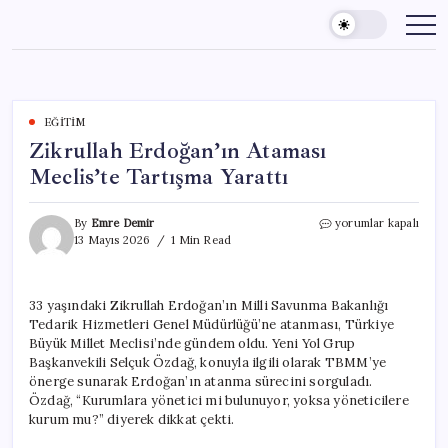
Skip
to
content
EĞITIM
Zikrullah Erdoğan’ın Ataması
Meclis’te Tartışma Yarattı
Zikrullah
By
Emre Demir
yorumlar kapalı
Erdoğan’ın
13 Mayıs 2026
1 Min Read
Ataması
Meclis’te
Tartışma
33 yaşındaki Zikrullah Erdoğan’ın Milli Savunma Bakanlığı
Yarattı
Tedarik Hizmetleri Genel Müdürlüğü’ne atanması, Türkiye
için
Büyük Millet Meclisi’nde gündem oldu. Yeni Yol Grup
Başkanvekili Selçuk Özdağ, konuyla ilgili olarak TBMM’ye
önerge sunarak Erdoğan’ın atanma sürecini sorguladı.
Özdağ, “Kurumlara yönetici mi bulunuyor, yoksa yöneticilere
kurum mu?” diyerek dikkat çekti.