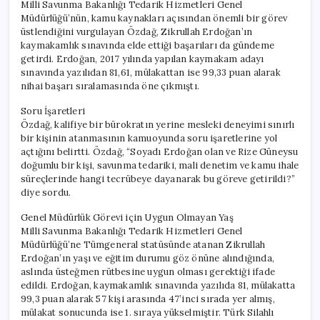
Milli Savunma Bakanlığı Tedarik Hizmetleri Genel
Müdürlüğü’nün, kamu kaynakları açısından önemli bir görev
üstlendiğini vurgulayan Özdağ, Zikrullah Erdoğan’ın
kaymakamlık sınavında elde ettiği başarıları da gündeme
getirdi. Erdoğan, 2017 yılında yapılan kaymakam adayı
sınavında yazılıdan 81,61, mülakattan ise 99,33 puan alarak
nihai başarı sıralamasında öne çıkmıştı.
Soru İşaretleri
Özdağ, kalifiye bir bürokratın yerine mesleki deneyimi sınırlı
bir kişinin atanmasının kamuoyunda soru işaretlerine yol
açtığını belirtti. Özdağ, “Soyadı Erdoğan olan ve Rize Güneysu
doğumlu bir kişi, savunma tedariki, mali denetim ve kamu ihale
süreçlerinde hangi tecrübeye dayanarak bu göreve getirildi?”
diye sordu.
Genel Müdürlük Görevi için Uygun Olmayan Yaş
Milli Savunma Bakanlığı Tedarik Hizmetleri Genel
Müdürlüğü’ne Tümgeneral statüsünde atanan Zikrullah
Erdoğan’ın yaşı ve eğitim durumu göz önüne alındığında,
aslında üsteğmen rütbesine uygun olması gerektiği ifade
edildi. Erdoğan, kaymakamlık sınavında yazılıda 81, mülakatta
99,3 puan alarak 57 kişi arasında 47’inci sırada yer almış,
mülakat sonucunda ise 1. sıraya yükselmiştir. Türk Silahlı