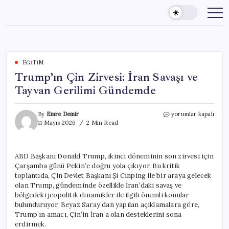
Skip
to
content
EĞITIM
Trump’ın Çin Zirvesi: İran Savaşı ve
Tayvan Gerilimi Gündemde
Trump’ın
By
Emre Demir
yorumlar kapalı
Çin
11 Mayıs 2026
2 Min Read
Zirvesi:
İran
Savaşı
ABD Başkanı Donald Trump, ikinci döneminin son zirvesi için
ve
Çarşamba günü Pekin’e doğru yola çıkıyor. Bu kritik
Tayvan
Gerilimi
toplantıda, Çin Devlet Başkanı Şi Cinping ile bir araya gelecek
Gündemde
olan Trump, gündeminde özellikle İran’daki savaş ve
için
bölgedeki jeopolitik dinamikler ile ilgili önemli konular
bulunduruyor. Beyaz Saray’dan yapılan açıklamalara göre,
Trump’ın amacı, Çin’in İran’a olan desteklerini sona
erdirmek.