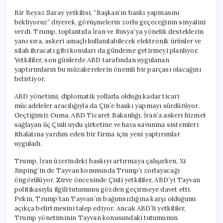
Bir Beyaz Saray yetkilisi, “Başkan’ın baskı yapmasını
bekliyoruz” diyerek, görüşmelerin zorlu geçeceğinin sinyalini
verdi. Trump, toplantıda İran ve Rusya’ya yönelik desteklerin
yanı sıra, askeri amaçlı kullanılabilecek elektronik ürünler ve
silah ihracatı gibi konuları da gündeme getirmeyi planlıyor.
Yetkililer, son günlerde ABD tarafından uygulanan
yaptırımların bu müzakerelerin önemli bir parçası olacağını
belirtiyor.
ABD yönetimi, diplomatik yollarla olduğu kadar ticari
mücadeleler aracılığıyla da Çin’e baskı yapmayı sürdürüyor.
Geçtiğimiz Cuma, ABD Ticaret Bakanlığı, İran’a askeri hizmet
sağlayan üç Çinli uydu şirketine ve hava savunma sistemleri
ithalatına yardım eden bir firma için yeni yaptırımlar
uyguladı.
Trump, İran üzerindeki baskıyı artırmaya çalışırken, Xi
Jinping’in de Tayvan konusunda Trump’ı zorlayacağı
öngörülüyor. Zirve öncesinde Çinli yetkililer, ABD’yi Tayvan
politikasıyla ilgili tutumunu gözden geçirmeye davet etti.
Pekin, Trump’tan Tayvan’ın bağımsızlığına karşı olduğunu
açıkça belirtmesini talep ediyor. Ancak ABD’li yetkililer,
Trump yönetiminin Tayvan konusundaki tutumunun