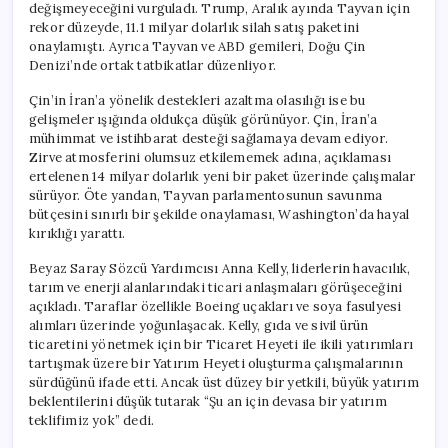
değişmeyeceğini vurguladı. Trump, Aralık ayında Tayvan için
rekor düzeyde, 11.1 milyar dolarlık silah satış paketini
onaylamıştı. Ayrıca Tayvan ve ABD gemileri, Doğu Çin
Denizi’nde ortak tatbikatlar düzenliyor.
Çin’in İran’a yönelik destekleri azaltma olasılığı ise bu
gelişmeler ışığında oldukça düşük görünüyor. Çin, İran’a
mühimmat ve istihbarat desteği sağlamaya devam ediyor.
Zirve atmosferini olumsuz etkilememek adına, açıklaması
ertelenen 14 milyar dolarlık yeni bir paket üzerinde çalışmalar
sürüyor. Öte yandan, Tayvan parlamentosunun savunma
bütçesini sınırlı bir şekilde onaylaması, Washington’da hayal
kırıklığı yarattı.
Beyaz Saray Sözcü Yardımcısı Anna Kelly, liderlerin havacılık,
tarım ve enerji alanlarındaki ticari anlaşmaları görüşeceğini
açıkladı. Taraflar özellikle Boeing uçakları ve soya fasulyesi
alımları üzerinde yoğunlaşacak. Kelly, gıda ve sivil ürün
ticaretini yönetmek için bir Ticaret Heyeti ile ikili yatırımları
tartışmak üzere bir Yatırım Heyeti oluşturma çalışmalarının
sürdüğünü ifade etti. Ancak üst düzey bir yetkili, büyük yatırım
beklentilerini düşük tutarak “Şu an için devasa bir yatırım
teklifimiz yok” dedi.