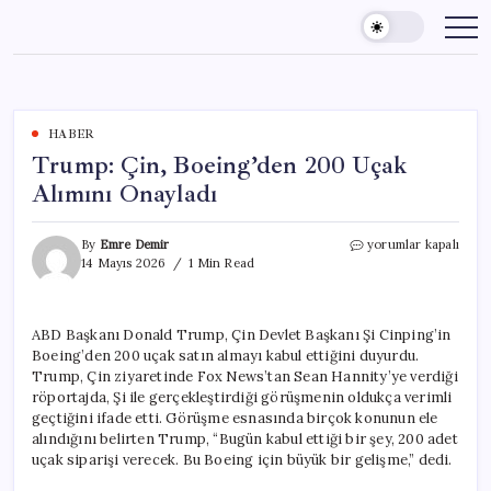
Skip
to
content
HABER
Trump: Çin, Boeing’den 200 Uçak
Alımını Onayladı
Trump:
By
Emre Demir
yorumlar kapalı
Çin,
14 Mayıs 2026
1 Min Read
Boeing’den
200
Uçak
ABD Başkanı Donald Trump, Çin Devlet Başkanı Şi Cinping’in
Alımını
Boeing’den 200 uçak satın almayı kabul ettiğini duyurdu.
Onayladı
için
Trump, Çin ziyaretinde Fox News’tan Sean Hannity’ye verdiği
röportajda, Şi ile gerçekleştirdiği görüşmenin oldukça verimli
geçtiğini ifade etti. Görüşme esnasında birçok konunun ele
alındığını belirten Trump, “Bugün kabul ettiği bir şey, 200 adet
uçak siparişi verecek. Bu Boeing için büyük bir gelişme,” dedi.