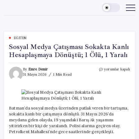
Skip
to
content
EĞITIM
Sosyal Medya Çatışması Sokakta Kanlı
Hesaplaşmaya Dönüştü; 1 Ölü, 1 Yaralı
Sosyal
By
Emre Demir
yorumlar kapalı
Medya
31 Mayıs 2026
1 Min Read
Çatışması
Sokakta
Kanlı
Hesaplaşmaya
Dönüştü;
1
Batman’da sosyal medya üzerinden patlak veren bir tartışma,
Ölü,
sokakta kanlı bir çatışmaya dönüştü. 31 Mayıs 2026’da
1
meydana gelen olayda, 19 yaşındaki Barış Ak yaşamını
Yaralı
yitirirken bir kişi de yaralandı. Polisi alarma geçiren olay,
için
Petrolkent Mahallesi’nde gece saatlerinde gerçekleşti.