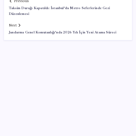
Previous
Taksim Durağı Kapatıldı: İstanbul’da Metro Seferlerinde Gezi
Düzenlemesi
Next
Jandarma Genel Komutanlığı’nda 2026 Yılı İçin Yeni Atama Süreci
SON YAZILAR
Erdoğan’dan Suudi Arabistan’a günübirlik çalışma
ziyareti
Şehit aileleri ve gazi aylıklarına zam düzenlemesi