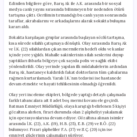
Edinilen bilgilere göre, Barış Ak ile A.K. arasında bir sosyal
medya canlı yayını sırasında bilinmeyen bir nedenden ötürü
tartışma çıktı. Gerilimin tırmandığı bu canlı yayın sonrasında
taraflar, akrabalarını ve arkadaşlarını alarak sokakta buluşma
kararı aldı.
Sokakta karşılaşan gruplar arasında başlayan sözlü tartışma,
kısa sürede silahlı çatışmaya dönüştü. Olay sırasında Barış Ak
ve İ.K. (22) silahlardan çıkan mermilerin hedefi oldu ve kanlar
içinde yere yığıldı. Mahalle sakinlerinin silah seslerini duyup
yaptıkları ihbarla bölgeye çok sayıda polis ve sağlık ekibi
yönlendirildi. Olay yerinde yapılan ilk müdahalelerin ardından
Barış Ak, hastaneye kaldırıldı fakat doktorların tüm çabalarına
rağmen kurtarılamadı. Yaralı İ.K.’nın tedavisi ise hastanede
devam etmekte ve hayati tehlikesinin olmadığı öğrenildi.
Olay yeri inceleme ekipleri, bölgede yaptığı detaylı çalışmada
farklı tabancalara ait 8 adet boş mermi kovanı ele geçirdi.
Batman Emniyet Müdürlüğü, olaya karıştığı belirlenen 5 kişiyi
gözaltına alırken, firari durumda olan 2 şüpheliyi yakalamak
için operasyonlarına devam ediyor. Gözaltına alınan isimler
arasında İ.K. (22), A.K. (19), H.B. (25), E.B. (29) ve R.Ö. (22)
bulunuyor. Firari şüpheliler F.A. (37) ve S.Ç. (20) için ise
emniyet güçlerinin çalışmaları sürüyor.