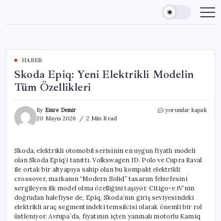
Skip
to
content
HABER
Skoda Epiq: Yeni Elektrikli Modelin
Tüm Özellikleri
Skoda
By
Emre Demir
yorumlar kapalı
Epiq:
20 Mayıs 2026
2 Min Read
Yeni
Elektrikli
Modelin
Skoda, elektrikli otomobil serisinin en uygun fiyatlı modeli
Tüm
olan Skoda Epiq’i tanıttı. Volkswagen ID. Polo ve Cupra Raval
Özellikleri
için
ile ortak bir altyapıya sahip olan bu kompakt elektrikli
crossover, markanın “Modern Solid” tasarım felsefesini
sergileyen ilk model olma özelliğini taşıyor. Citigo-e iV’nin
doğrudan halefiyse de, Epiq, Skoda’nın giriş seviyesindeki
elektrikli araç segmentindeki temsilcisi olarak önemli bir rol
üstleniyor. Avrupa’da, fiyatının içten yanmalı motorlu Kamiq