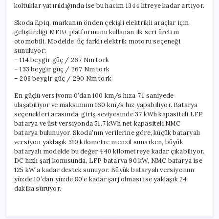
koltuklar yatırıldığında ise bu hacim 1344 litreye kadar artıyor.
Skoda Epiq, markanın önden çekişli elektrikli araçlar için
geliştirdiği MEB+ platformunu kullanan ilk seri üretim
otomobili. Modelde, üç farklı elektrik motoru seçeneği
sunuluyor:
– 114 beygir güç / 267 Nm tork
– 133 beygir güç / 267 Nm tork
– 208 beygir güç / 290 Nm tork
En güçlü versiyonu 0’dan 100 km/s hıza 7.1 saniyede
ulaşabiliyor ve maksimum 160 km/s hız yapabiliyor. Batarya
seçenekleri arasında, giriş seviyesinde 37 kWh kapasiteli LFP
batarya ve üst versiyonda 51.7 kWh net kapasiteli NMC
batarya bulunuyor. Skoda’nın verilerine göre, küçük bataryalı
versiyon yaklaşık 310 kilometre menzil sunarken, büyük
bataryalı modelde bu değer 440 kilometreye kadar çıkabiliyor.
DC hızlı şarj konusunda, LFP batarya 90 kW, NMC batarya ise
125 kW’a kadar destek sunuyor. Büyük bataryalı versiyonun
yüzde 10’dan yüzde 80’e kadar şarj olması ise yaklaşık 24
dakika sürüyor.