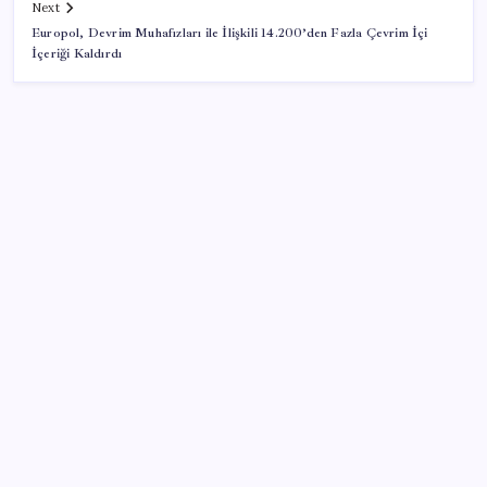
Next
Europol, Devrim Muhafızları ile İlişkili 14.200’den Fazla Çevrim İçi
İçeriği Kaldırdı
SON YAZILAR
Ekran Kartı Fiyatlarına Zam Yolda: Yüzde 40’a Varan
Fiyat Artışı
Copilot için radikal karar: Microsoft logoyu
değiştiriyor!
Küresel gıda fiyatlarında alarm: 3,5 yılın zirvesi
görüldü