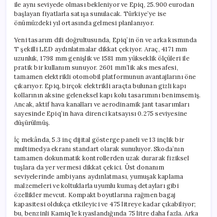
ile aynı seviyede olması bekleniyor ve Epiq, 25.900 eurodan
başlayan fiyatlarla satışa sunulacak. Türkiye’ye ise
önümüzdeki yıl ortasında gelmesi planlanıyor.
Yeni tasarım dili doğrultusunda, Epiq’in ön ve arka kısmında
T şekilli LED aydınlatmalar dikkat çekiyor. Araç, 4171 mm
uzunluk, 1798 mm genişlik ve 1581 mm yükseklik ölçüleri ile
pratik bir kullanım sunuyor. 2601 mm’lik aks mesafesi,
tamamen elektrikli otomobil platformunun avantajlarını öne
çıkarıyor. Epiq, birçok elektrikli araçta bulunan gizli kapı
kollarının aksine geleneksel kapı kolu tasarımını benimsemiş.
Ancak, aktif hava kanalları ve aerodinamik jant tasarımları
sayesinde Epiq’in hava direnci katsayısı 0.275 seviyesine
düşürülmüş.
İç mekânda, 5.3 inç dijital gösterge paneli ve 13 inçlik bir
multimedya ekranı standart olarak sunuluyor. Skoda’nın
tamamen dokunmatik kontrollerden uzak durarak fiziksel
tuşlara da yer vermesi dikkat çekici. Üst donanım
seviyelerinde ambiyans aydınlatması, yumuşak kaplama
malzemeleri ve koltuklarla uyumlu kumaş detayları gibi
özellikler mevcut. Kompakt boyutlarına rağmen bagaj
kapasitesi oldukça etkileyici ve 475 litreye kadar çıkabiliyor;
bu, benzinli Kamiq’le kıyaslandığında 75 litre daha fazla. Arka