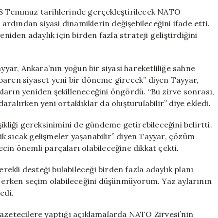
Erdoğan’ın
7-8 Temmuz tarihlerinde gerçekleştirilecek NATO
Adaylığı
 ardından siyasi dinamiklerin değişebileceğini ifade etti.
ve
den adaylık için birden fazla strateji geliştirdiğini
NATO
Zirvesi
İttifakları
ar, Ankara’nın yoğun bir siyasi hareketliliğe sahne
Şekillendirebili
baren siyaset yeni bir döneme girecek” diyen Tayyar,
için
akların yeniden şekilleneceğini öngördü. “Bu zirve sonrası,
daralırken yeni ortaklıklar da oluşturulabilir” diye ekledi.
ikliği gereksinimini de gündeme getirebileceğini belirtti.
k sıcak gelişmeler yaşanabilir” diyen Tayyar, çözüm
cin önemli parçaları olabileceğine dikkat çekti.
kli desteği bulabileceği birden fazla adaylık planı
ir erken seçim olabileceğini düşünmüyorum. Yaz aylarının
edi.
etecilere yaptığı açıklamalarda NATO Zirvesi’nin