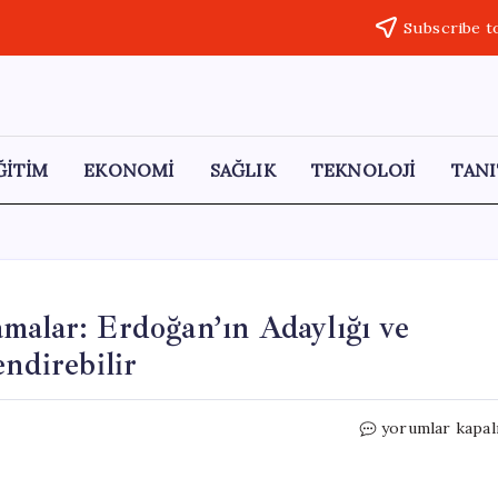
Subscribe t
ĞİTİM
EKONOMİ
SAĞLIK
TEKNOLOJİ
TANI
malar: Erdoğan’ın Adaylığı ve
endirebilir
Şamil
yorumlar kapal
Tayyar’dan
Önemli
Açıklamalar: