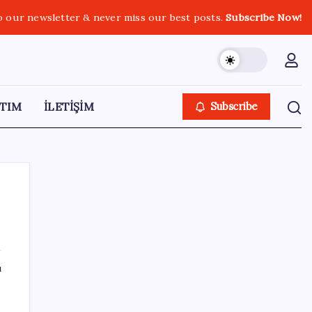
o our newsletter & never miss our best posts.
Subscribe Now!
TIM
İLETİŞİM
Subscribe
SON YAZILAR
ı
Erdoğan’dan Suudi Arabistan’a günübirlik
çalışma ziyareti