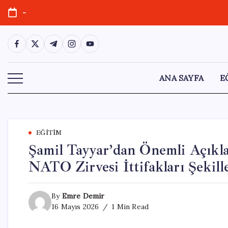
Skip
-
to
content
https://www.facebook.com/
https://twitter.com/
https://t.me/
https://www.instagram.com/
https://youtube.com/
ANA SAYFA
E
EĞITIM
Şamil Tayyar’dan Önemli Açıkla
NATO Zirvesi İttifakları Şekill
By
Emre Demir
16 Mayıs 2026
1 Min Read