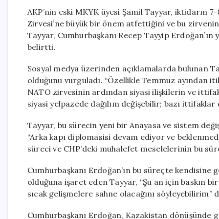
AKP’nin eski MKYK üyesi Şamil Tayyar, iktidarın 
Zirvesi’ne büyük bir önem atfettiğini ve bu zirvenin
Tayyar, Cumhurbaşkanı Recep Tayyip Erdoğan’ın yeni
belirtti.
Sosyal medya üzerinden açıklamalarda bulunan Tayy
olduğunu vurguladı. “Özellikle Temmuz ayından iti
NATO zirvesinin ardından siyasi ilişkilerin ve ittif
siyasi yelpazede dağılım değişebilir; bazı ittifaklar 
Tayyar, bu sürecin yeni bir Anayasa ve sistem değiş
“Arka kapı diplomasisi devam ediyor ve beklenmedi
süreci ve CHP’deki muhalefet meselelerinin bu süre
Cumhurbaşkanı Erdoğan’ın bu süreçte kendisine gere
olduğuna işaret eden Tayyar, “Şu an için baskın b
sıcak gelişmelere sahne olacağını söyleyebilirim” d
Cumhurbaşkanı Erdoğan, Kazakistan dönüşünde gaz