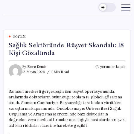
Skip
to
content
EĞITIM
Sağlık Sektöründe Rüşvet Skandalı: 18
Kişi Gözaltında
Sağlık
By
Emre Demir
yorumlar kapalı
Sektöründe
12 Mayıs 2026
1 Min Read
Rüşvet
Skandalı:
18
Samsun merkezli gerçekleştirilen rüşvet operasyonunda,
Kişi
aralarında doktorların bulunduğu toplam 18 şüpheli gözaltına
Gözaltında
için
alındı. Samsun Cumhuriyet Başsavcılığı tarafından yürütülen
soruşturma kapsamında, Ondokuzmayıs Üniversitesi Sağlık
Uygulama ve Araştırma Merkezi’nde bazı doktorların
doğrudan veya medikal firmalar aracılığıyla hastalardan rüşvet
aldıkları iddiaları üzerine harekete geçildi.