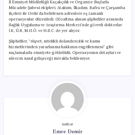
İl Emniyet Müdürlüğü Kaçakçılık ve Organize Suçlarla
Mücadele Şubesi ekipleri, Atakum, İlkadım, Bafra ve Çarşamba
ilçeleri ile Ordu’da belirlenen adreslere eş zamanlı
operasyonlar düzenledi. Gözaltına alınan şüpheliler arasında
Sağlık Uygulama ve Araştırma Merkezi’nde görevli doktorlar
İ.K, Ü.B, M.G.Ö. ve H.S.C. de yer alıyor.
Şüpheliler, “rüşvet, nitelikli dolandırıcılık ve kamu
hizmetlerinden yararlanma hakkının engellenmesi” gibi
suçlamalarla emniyete götürüldü. Operasyonun detayları ve
sürecin nasıl gelişeceği merakla bekleniyor.
Author
Emre Demir