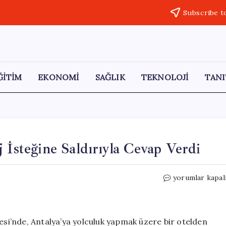
Subscribe t
ĞİTİM
EKONOMİ
SAĞLIK
TEKNOLOJİ
TANI
 İsteğine Saldırıyla Cevap Verdi
Litvanya’dan
yorumlar kapal
Gelen
Boksör,
Şarj
İsteğine
lesi’nde, Antalya’ya yolculuk yapmak üzere bir otelden