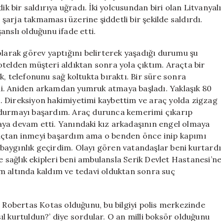
Saldırıyla
bir saldırıya uğradı. İki yolcusundan biri olan Litvanyal
Cevap
arja takmaması üzerine şiddetli bir şekilde saldırdı.
Verdi
anslı olduğunu ifade etti.
için
olarak görev yaptığını belirterek yaşadığı durumu şu
r otelden müşteri aldıktan sonra yola çıktım. Araçta bir
k, telefonunu sağ koltukta bıraktı. Bir süre sonra
i. Aniden arkamdan yumruk atmaya başladı. Yaklaşık 80
. Direksiyon hakimiyetimi kaybettim ve araç yolda zigzag
rdurmayı başardım. Araç durunca kemerimi çıkarıp
aya devam etti. Yanındaki kız arkadaşının engel olmaya
raçtan inmeyi başardım ama o benden önce inip kapımı
aygınlık geçirdim. Olayı gören vatandaşlar beni kurtardı
ve sağlık ekipleri beni ambulansla Serik Devlet Hastanesi’n
m altında kaldım ve tedavi olduktan sonra suç
r Robertas Kotas olduğunu, bu bilgiyi polis merkezinde
asıl kurtuldun?’ diye sordular. O an milli boksör olduğunu