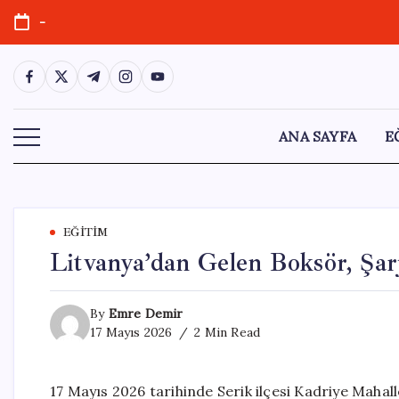
Skip
-
to
content
https://www.facebook.com/
https://twitter.com/
https://t.me/
https://www.instagram.com/
https://youtube.com/
ANA SAYFA
E
EĞITIM
Litvanya’dan Gelen Boksör, Şarj
By
Emre Demir
17 Mayıs 2026
2 Min Read
17 Mayıs 2026 tarihinde Serik ilçesi Kadriye Mahal