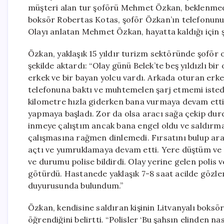
müşteri alan tur şoförü Mehmet Özkan, beklenmedik 
boksör Robertas Kotas, şoför Özkan’ın telefonunu ş
Olayı anlatan Mehmet Özkan, hayatta kaldığı için ş
Özkan, yaklaşık 15 yıldır turizm sektöründe şoför 
şekilde aktardı: “Olay günü Belek’te beş yıldızlı bi
erkek ve bir bayan yolcu vardı. Arkada oturan erke
telefonuna baktı ve muhtemelen şarj etmemi isted
kilometre hızla giderken bana vurmaya devam etti
yapmaya başladı. Zor da olsa aracı sağa çekip du
inmeye çalıştım ancak bana engel oldu ve saldırm
çalışmasına rağmen dinlemedi. Fırsatını bulup a
açtı ve yumruklamaya devam etti. Yere düştüm ve b
ve durumu polise bildirdi. Olay yerine gelen polis 
götürdü. Hastanede yaklaşık 7-8 saat acilde gözle
duyurusunda bulundum.”
Özkan, kendisine saldıran kişinin Litvanyalı boksö
öğrendiğini belirtti. “Polisler ‘Bu şahsın elinden n