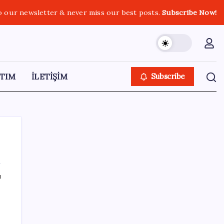
o our newsletter & never miss our best posts.
Subscribe Now!
TIM
İLETİŞİM
Subscribe
ı
SON YAZILAR
Şehit aileleri ve gazi aylıklarına zam
düzenlemesi