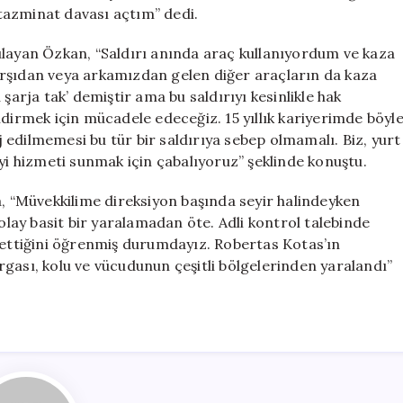
tazminat davası açtım” dedi.
ulayan Özkan, “Saldırı anında araç kullanıyordum ve kaza
arşıdan veya arkamızdan gelen diğer araçların da kaza
şarja tak’ demiştir ama bu saldırıyı kesinlikle hak
ldirmek için mücadele edeceğiz. 15 yıllık kariyerimde böyl
rj edilmemesi bu tür bir saldırıya sebep olmamalı. Biz, yurt
iyi hizmeti sunmak için çabalıyoruz” şeklinde konuştu.
 “Müvekkilime direksiyon başında seyir halindeyken
 olay basit bir yaralamadan öte. Adli kontrol talebinde
m ettiğini öğrenmiş durumdayız. Robertas Kotas’ın
gası, kolu ve vücudunun çeşitli bölgelerinden yaralandı”