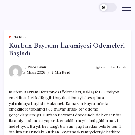
Skip
to
content
HABER
Kurban Bayramı İkramiyesi Ödemeleri
Başladı
Kurban
By
Emre Demir
yorumlar kapalı
Bayramı
17 Mayıs 2026
2 Min Read
İkramiyesi
Ödemeleri
Başladı
Kurban Bayramı ikramiyesi ödemeleri, yaklaşık 17,7 milyon
için
emeklinin beklediği gibi bugün itibarıyla hesaplara
yatırılmaya başladı. Hükümet, Ramazan Bayramı’nda
emeklilere toplamda 65 milyar liralık bir ödeme
gerçekleştirmişti. Kurban Bayramı öncesinde de benzer bir
ikramiye ödemesi yaparak emeklilerin yüzünü güldürmeyi
hedefliyor. Bu yıl, herhangi bir zam yapılmadan belirlenen 4
bin lira tutarındaki Kurban Bayramı ikramiyeleriyle birlikte,