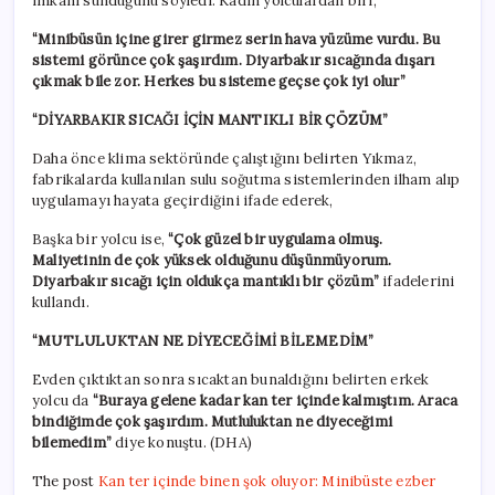
imkanı sunduğunu söyledi. Kadın yolculardan biri,
“Minibüsün içine girer girmez serin hava yüzüme vurdu. Bu
sistemi görünce çok şaşırdım. Diyarbakır sıcağında dışarı
çıkmak bile zor. Herkes bu sisteme geçse çok iyi olur”
“DİYARBAKIR SICAĞI İÇİN MANTIKLI BİR ÇÖZÜM”
Daha önce klima sektöründe çalıştığını belirten Yıkmaz,
fabrikalarda kullanılan sulu soğutma sistemlerinden ilham alıp
uygulamayı hayata geçirdiğini ifade ederek,
Başka bir yolcu ise,
“Çok güzel bir uygulama olmuş.
Maliyetinin de çok yüksek olduğunu düşünmüyorum.
Diyarbakır sıcağı için oldukça mantıklı bir çözüm”
ifadelerini
kullandı.
“MUTLULUKTAN NE DİYECEĞİMİ BİLEMEDİM”
Evden çıktıktan sonra sıcaktan bunaldığını belirten erkek
yolcu da
“Buraya gelene kadar kan ter içinde kalmıştım. Araca
bindiğimde çok şaşırdım. Mutluluktan ne diyeceğimi
bilemedim”
diye konuştu. (DHA)
The post
Kan ter içinde binen şok oluyor: Minibüste ezber