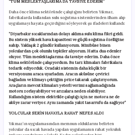
“TÜM MESLEKTAŞLARIMA DA TAVSİYE EDERİM”
Daha önce klima sektöründe çalıştığını belirten Yıkmaz,
fabrikalarda kullanılan sulu soğutma sistemlerinden ilham alıp
uygulamayı hayata geçirdiğini söyleyerek şu ifadeleri kullandı:
“Diyarbakır sıcaklarından dolayı aklıma sulu klima fikri geldi.
Bu sistem yüksek hava kapasitesi ve güçlü soğutma özelliğine
sahip. Yaklaşık 2 gündür kullanıyorum. Minibüse binen
yolculardan çok olumlu tepkiler alıyorum. Hatta dua edenler
oluyor. Tüm meslektaşlarıma da tavsiye ederim. Daha önce
klima sektöründe çalışıyordum. Bu tarz klimaları fabrikalara
tedarik ediyorduk. Oradaki sistemin daha küçük bir
versiyonunu araca uyarladım. Aracın aküsüne çevirici
bağladım ve klimayı çektiğim prize takarak çalıştırıyorum.
Araçların mevcut klimaları yeterli verimi sağlamadığında
motoru zorlayabiliyor ve arızalara neden olabiliyor.
Kullandığım sistem elektrikle çalıştığı için ne motora ne de
aküye zarar veriyor. Aynı zamanda yakıt tasarrufu da sağlıyor”
YOLCULAR SERİN HAVAYLA RAHAT NEFES ALDI
Yıkmaz’ın uygulamasından memnun olduklarını belirten
yolcular da sıcak havada yapılan uygulamanın rahat yolculuk