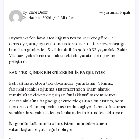
Kan
By
Emre Demir
yorumlar kapalı
ter
24 Haziran 2026
2 Min Read
içinde
binen
şok
Diyarbakır’da hava sıcaklığının resmi verilere göre 37
oluyor:
dereceye, araç içi termometrelerde ise 42 dereceye ulaştığı
Minibüste
ezber
bunaltıcı günlerde, 15 yıllık minibüs şoförü 32 yaşındaki Zahir
bozan
Yıkmaz, yolcularını serinletmek için yaratıcı bir çözüm
serinlik
geliştirdi.
tam
not
KAN TER İÇİNDE BİNENİ SERİNLİK KARŞILIYOR
aldı!
için
Eski klima sektörü tecrübesinden yararlanan Yıkmaz,
fabrikalardaki soğutma sistemlerinden ilham alarak
minibüsüne elektrikle çalışan
“sulu klima”
sistemi kurdu.
Aracın aküsüne bağladığı çeviriciyle çalışan bu sistem, hem
motoru zorlamayıp yakıt tasarrufu sağlıyor hem de kavurucu
sıcaklarda seyahat eden yolculara derin bir nefes aldırıyor.
İki gündür kullanımda olan sistem, minibüse binen
vatandaştan büyük övgü topluyor.