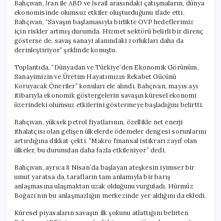
Bahçıvan, İran ile ABD ve İsrail arasındaki çatışmaların, dünya
ekonomisinde olumsuz etkiler oluşturduğunu ifade etti.
Bahçıvan, “Savaşın başlamasıyla birlikte OVP hedeflerimiz
için riskler artmış durumda. Hizmet sektörü belirli bir direnç
gösterse de, savaş sanayi alanındaki zorlukları daha da
derinleştiriyor” şeklinde konuştu.
Toplantıda, “Dünyadan ve Türkiye’den Ekonomik Görünüm,
Sanayimizin ve Üretim Hayatımızın Rekabet Gücünü
Koruyacak Öneriler” konuları ele alındı. Bahçıvan, mayıs ayı
itibarıyla ekonomik göstergelerin savaşın küresel ekonomi
üzerindeki olumsuz etkilerini göstermeye başladığını belirtti.
Bahçıvan, yüksek petrol fiyatlarının, özellikle net enerji
ithalatçısı olan gelişen ülkelerde ödemeler dengesi sorunlarını
artırdığına dikkat çekti. “Makro finansal istikrarı zayıf olan
ülkeler, bu durumdan daha fazla etkileniyor” dedi.
Bahçıvan, ayrıca 8 Nisan’da başlayan ateşkesin iyimser bir
umut yaratsa da, tarafların tam anlamıyla bir barış
anlaşmasına ulaşmaktan uzak olduğunu vurguladı. Hürmüz
Boğazı’nın bu anlaşmazlığın merkezinde yer aldığını da ekledi.
Küresel piyasaların savaşın ilk şokunu atlattığını belirten