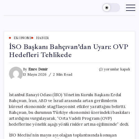
Skip
to
content
EKONOMI
HABER
İSO Başkanı Bahçıvan’dan Uyarı: OVP
Hedefleri Tehlikede
İSO
By
Emre Demir
yorumlar kapalı
Başkanı
13 Mayıs 2026
2 Min Read
Bahçıvan’dan
Uyarı:
OVP
İstanbul Sanayi Odası (İSO) Yönetim Kurulu Başkanı Erdal
Hedefleri
Bahçıvan, İran, ABD ve İsrail arasında artan gerilimlerin
Tehlikede
için
küresel ekonomide stagflasyonist etkiler yarattığını belirtti.
Bahçıvan, bu durumun Türkiye ekonomisi üzerindeki baskıları
artırdığını vurgulayarak, “Orta Vadeli Program (OVP)
hedeflerine yönelik aşağı yönlü riskler artma eğiliminde” dedi.
İSO Meclisi’nin mayıs ayı olağan toplantısında konuşan