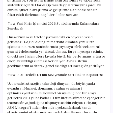
bırakmıyor; son altı yıl içinde akıllı telefonlar ve yapay zeka
sistemleri için 381 farklı çip tasarlayıp üretmeyi başardı. Bu
durum, şirketin araştırma ve geliştirme alanındaki sessiz
fakat etkili ilerlemesini gözler önüne seriyor.
### Yeni Kirin İşlemcisi 2026 Sonbaharında Kullanıcılara
Sunulacak
Huawei’nin akıllı telefon pazarındaki en heyecan verici
gelişmesi, LogicFolding mimarisini kullanan yeni Kirin
işlemcisinin 2026 sonbaharında piyasaya sürülecek amiral
gemisi telefonunda yer alacak olması. Bu yeni yonga setinin,
önceki nesil işlemcilere kıyasla büyük bir performans artışı ve
enerji verimliliği sunması bekleniyor. Ayrıca, iletim
gecikmelerini azaltarak genel akıcılığı artıracağı öngörülüyor.
### 2031 Hedefi: 1.4 nm Seviyesinde Yarı İletken Kapasitesi
Uzun vadeli stratejisi, teknoloji dünyasında büyük yankı
uyandıran Huawei, donanım, yazılım ve mimari
optimizasyonlarını mükemmel bir uyum içinde bir araya
getirerek 2031 yılına kadar 1.4 nm üretim sürecine eşdeğer bir
transistör yoğunluğuna ulaşmayı taahhüt ediyor. Gelişmiş
ASML litografi makinelerinden yoksun kalarak kendi
ekosistemini oluşturmak zorunda kalan Huawei, bu zorlu