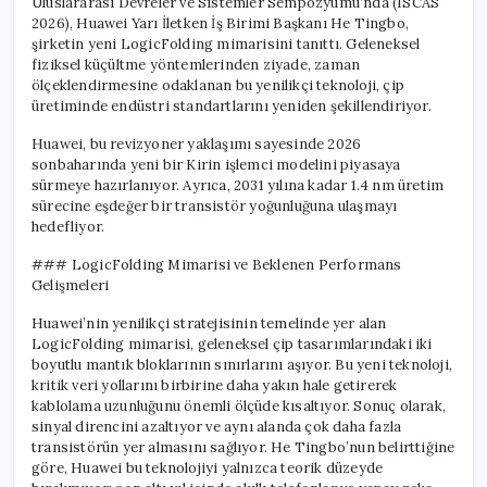
Uluslararası Devreler ve Sistemler Sempozyumu’nda (ISCAS
2026), Huawei Yarı İletken İş Birimi Başkanı He Tingbo,
şirketin yeni LogicFolding mimarisini tanıttı. Geleneksel
fiziksel küçültme yöntemlerinden ziyade, zaman
ölçeklendirmesine odaklanan bu yenilikçi teknoloji, çip
üretiminde endüstri standartlarını yeniden şekillendiriyor.
Huawei, bu revizyoner yaklaşımı sayesinde 2026
sonbaharında yeni bir Kirin işlemci modelini piyasaya
sürmeye hazırlanıyor. Ayrıca, 2031 yılına kadar 1.4 nm üretim
sürecine eşdeğer bir transistör yoğunluğuna ulaşmayı
hedefliyor.
### LogicFolding Mimarisi ve Beklenen Performans
Gelişmeleri
Huawei’nin yenilikçi stratejisinin temelinde yer alan
LogicFolding mimarisi, geleneksel çip tasarımlarındaki iki
boyutlu mantık bloklarının sınırlarını aşıyor. Bu yeni teknoloji,
kritik veri yollarını birbirine daha yakın hale getirerek
kablolama uzunluğunu önemli ölçüde kısaltıyor. Sonuç olarak,
sinyal direncini azaltıyor ve aynı alanda çok daha fazla
transistörün yer almasını sağlıyor. He Tingbo’nun belirttiğine
göre, Huawei bu teknolojiyi yalnızca teorik düzeyde