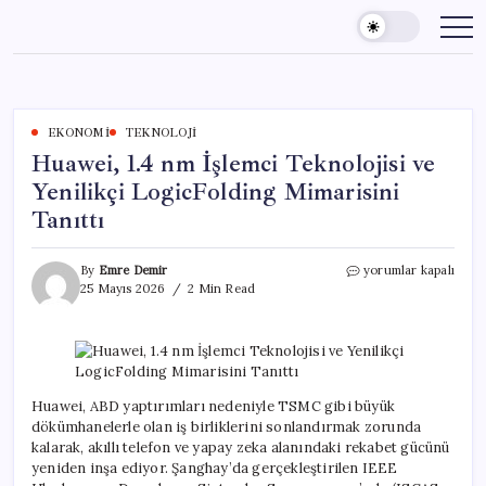
Skip
to
content
EKONOMI
TEKNOLOJI
Huawei, 1.4 nm İşlemci Teknolojisi ve
Yenilikçi LogicFolding Mimarisini
Tanıttı
Huawei,
By
Emre Demir
yorumlar kapalı
1.4
25 Mayıs 2026
2 Min Read
nm
İşlemci
Teknolojisi
ve
Yenilikçi
LogicFolding
Huawei, ABD yaptırımları nedeniyle TSMC gibi büyük
Mimarisini
dökümhanelerle olan iş birliklerini sonlandırmak zorunda
Tanıttı
kalarak, akıllı telefon ve yapay zeka alanındaki rekabet gücünü
için
yeniden inşa ediyor. Şanghay’da gerçekleştirilen IEEE