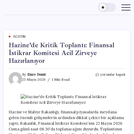
Skip
to
content
EĞITIM
Hazine’de Kritik Toplantı: Finansal
İstikrar Komitesi Acil Zirveye
Hazırlanıyor
Hazine’de
By
Emre Demir
yorumlar kapalı
Kritik
23 Mayıs 2026
1 Min Read
Toplantı:
Finansal
İstikrar
Komitesi
Acil
Zirveye
Hazine ve Maliye Bakanlığı, finansal piyasalarda meydana
Hazırlanıyor
gelen önemli gelişmelerin ardından dikkat çekici bir açıklama
için
yaptı. Bakanlık, Finansal İstikrar Komitesi’nin 22 Mayıs 2026
Cuma günü saat 08.30’da toplanacağını duyurdu. Toplantının