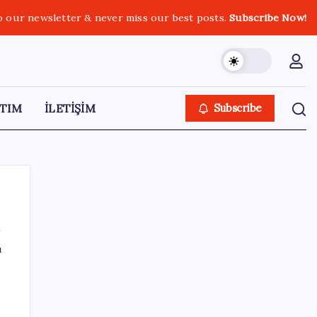
o our newsletter & never miss our best posts.
Subscribe Now!
TIM
İLETİŞİM
Subscribe
ı
SON YAZILAR
Şehit aileleri ve gazi aylıklarına zam
düzenlemesi