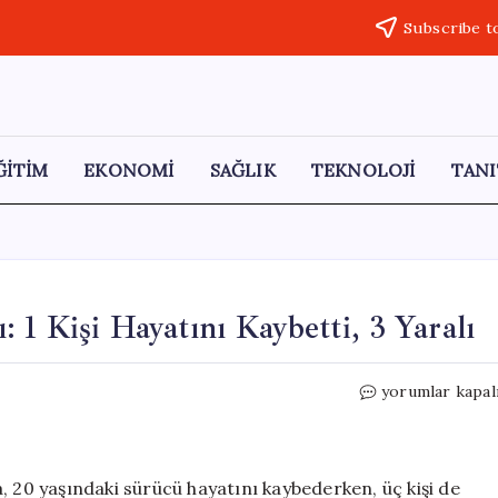
Subscribe t
ĞİTİM
EKONOMİ
SAĞLIK
TEKNOLOJİ
TANI
 1 Kişi Hayatını Kaybetti, 3 Yaralı
Hatay’da
yorumlar kapal
Korkunç
Trafik
Kazası:
1
, 20 yaşındaki sürücü hayatını kaybederken, üç kişi de