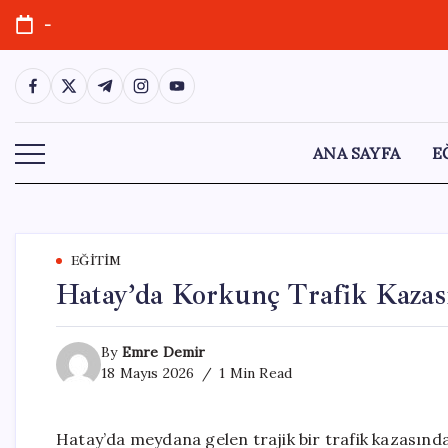
Skip
-
to
content
https://www.facebook.com/
https://twitter.com/
https://t.me/
https://www.instagram.com/
https://youtube.com/
ANA SAYFA
E
EĞITIM
Hatay’da Korkunç Trafik Kazası:
By
Emre Demir
18 Mayıs 2026
1 Min Read
Hatay’da meydana gelen trajik bir trafik kazasında