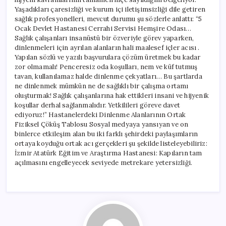
Yaşadıkları çaresizliği ve kurum içi iletişimsizliği dile getiren
sağlık profesyonelleri, mevcut durumu şu sözlerle anlattı: “5
Ocak Devlet Hastanesi Cerrahi Servisi Hemşire Odası…
Sağlık çalışanları insanüstü bir özveriyle görev yaparken,
dinlenmeleri için ayrılan alanların hali maalesef içler acısı .
Yapılan sözlü ve yazılı başvurulara çözüm üretmek bu kadar
zor olmamalı! Penceresiz oda koşulları, nem ve küf tutmuş
tavan, kullanılamaz halde dinlenme çekyatları… Bu şartlarda
ne dinlenmek mümkün ne de sağlıklı bir çalışma ortamı
oluşturmak! Sağlık çalışanlarına hak ettikleri insani ve hijyenik
koşullar derhal sağlanmalıdır. Yetkilileri göreve davet
ediyoruz!” Hastanelerdeki Dinlenme Alanlarının Ortak
Fiziksel Çöküş Tablosu Sosyal medyaya yansıyan ve on
binlerce etkileşim alan bu iki farklı şehirdeki paylaşımların
ortaya koyduğu ortak acı gerçekleri şu şekilde listeleyebiliriz:
İzmir Atatürk Eğitim ve Araştırma Hastanesi: Kapıların tam
açılmasını engelleyecek seviyede metrekare yetersizliği.