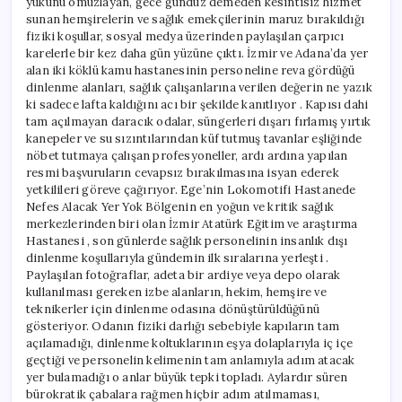
yükünü omuzlayan, gece gündüz demeden kesintisiz hizmet
için
sunan hemşirelerin ve sağlık emekçilerinin maruz bırakıldığı
fiziki koşullar, sosyal medya üzerinden paylaşılan çarpıcı
karelerle bir kez daha gün yüzüne çıktı. İzmir ve Adana’da yer
alan iki köklü kamu hastanesinin personeline reva gördüğü
dinlenme alanları, sağlık çalışanlarına verilen değerin ne yazık
ki sadece lafta kaldığını acı bir şekilde kanıtlıyor . Kapısı dahi
tam açılmayan daracık odalar, süngerleri dışarı fırlamış yırtık
kanepeler ve su sızıntılarından küf tutmuş tavanlar eşliğinde
nöbet tutmaya çalışan profesyoneller, ardı ardına yapılan
resmi başvuruların cevapsız bırakılmasına isyan ederek
yetkilileri göreve çağırıyor. Ege’nin Lokomotifi Hastanede
Nefes Alacak Yer Yok Bölgenin en yoğun ve kritik sağlık
merkezlerinden biri olan İzmir Atatürk Eğitim ve araştırma
Hastanesi , son günlerde sağlık personelinin insanlık dışı
dinlenme koşullarıyla gündemin ilk sıralarına yerleşti .
Paylaşılan fotoğraflar, adeta bir ardiye veya depo olarak
kullanılması gereken izbe alanların, hekim, hemşire ve
teknikerler için dinlenme odasına dönüştürüldüğünü
gösteriyor. Odanın fiziki darlığı sebebiyle kapıların tam
açılamadığı, dinlenme koltuklarının eşya dolaplarıyla iç içe
geçtiği ve personelin kelimenin tam anlamıyla adım atacak
yer bulamadığı o anlar büyük tepki topladı. Aylardır süren
bürokratik çabalara rağmen hiçbir adım atılmaması,