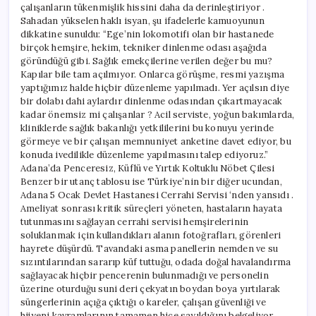
çalışanların tükenmişlik hissini daha da derinleştiriyor .
Sahadan yükselen haklı isyan, şu ifadelerle kamuoyunun
dikkatine sunuldu: “Ege’nin lokomotifi olan bir hastanede
birçok hemşire, hekim, tekniker dinlenme odası aşağıda
göründüğü gibi. Sağlık emekçilerine verilen değer bu mu?
Kapılar bile tam açılmıyor. Onlarca görüşme, resmi yazışma
yaptığımız halde hiçbir düzenleme yapılmadı. Yer açılsın diye
bir dolabı dahi aylardır dinlenme odasından çıkartmayacak
kadar önemsiz mi çalışanlar ? Acil serviste, yoğun bakımlarda,
kliniklerde sağlık bakanlığı yetkililerini bu konuyu yerinde
görmeye ve bir çalışan memnuniyet anketine davet ediyor, bu
konuda ivedilikle düzenleme yapılmasını talep ediyoruz.”
Adana’da Penceresiz, Küflü ve Yırtık Koltuklu Nöbet Çilesi
Benzer bir utanç tablosu ise Türkiye’nin bir diğer ucundan,
Adana 5 Ocak Devlet Hastanesi Cerrahi Servisi ‘nden yansıdı .
Ameliyat sonrası kritik süreçleri yöneten, hastaların hayata
tutunmasını sağlayan cerrahi servisi hemşirelerinin
soluklanmak için kullandıkları alanın fotoğrafları, görenleri
hayrete düşürdü. Tavandaki asma panellerin nemden ve su
sızıntılarından sararıp küf tuttuğu, odada doğal havalandırma
sağlayacak hiçbir pencerenin bulunmadığı ve personelin
üzerine oturduğu suni deri çekyatın boydan boya yırtılarak
süngerlerinin açığa çıktığı o kareler, çalışan güvenliği ve
hijyeni kavramlarının tamamen hiçe sayıldığını belgeliyor.