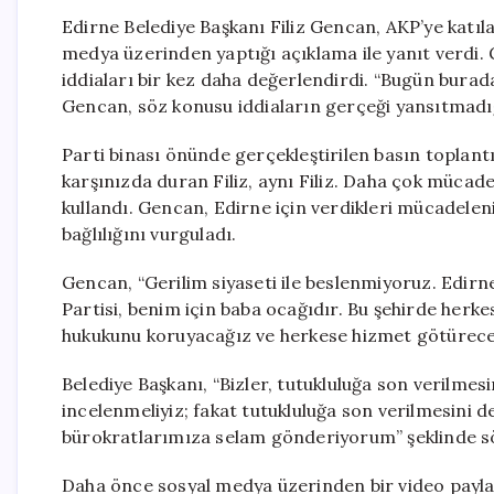
Edirne Belediye Başkanı Filiz Gencan, AKP’ye katıl
medya üzerinden yaptığı açıklama ile yanıt verdi
iddiaları bir kez daha değerlendirdi. “Bugün burad
Gencan, söz konusu iddiaların gerçeği yansıtmadığı
Parti binası önünde gerçekleştirilen basın toplantı
karşınızda duran Filiz, aynı Filiz. Daha çok mücade
kullandı. Gencan, Edirne için verdikleri mücadele
bağlılığını vurguladı.
Gencan, “Gerilim siyaseti ile beslenmiyoruz. Edir
Partisi, benim için baba ocağıdır. Bu şehirde herk
hukukunu koruyacağız ve herkese hizmet götüreceğ
Belediye Başkanı, “Bizler, tutukluluğa son verilmesin
incelenmeliyiz; fakat tutukluluğa son verilmesini
bürokratlarımıza selam gönderiyorum” şeklinde sö
Daha önce sosyal medya üzerinden bir video payla