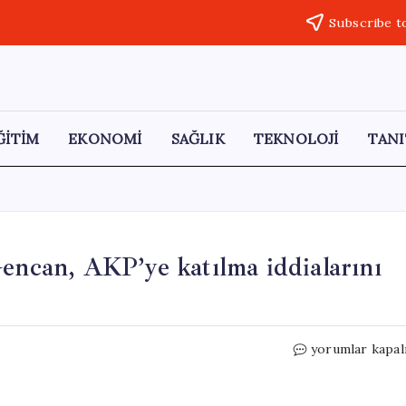
Subscribe t
ĞİTİM
EKONOMİ
SAĞLIK
TEKNOLOJİ
TANI
Gencan, AKP’ye katılma iddialarını
Edirne
yorumlar kapal
Belediye
Başkanı
Filiz