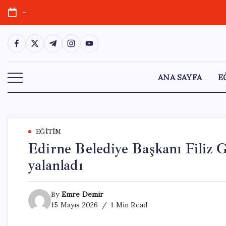
Skip
-
to
content
https://www.facebook.com/
https://twitter.com/
https://t.me/
https://www.instagram.com/
https://youtube.com/
ANA SAYFA
E
EĞITIM
Edirne Belediye Başkanı Filiz 
yalanladı
By
Emre Demir
15 Mayıs 2026
1 Min Read