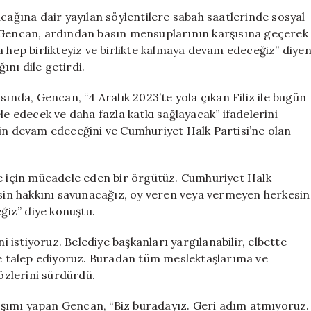
Gencan,
acağına dair yayılan söylentilere sabah saatlerinde sosyal
AKP’ye
. Gencan, ardından basın mensuplarının karşısına geçerek
katılma
a hep birlikteyiz ve birlikte kalmaya devam edeceğiz” diye
iddialarını
nı dile getirdi.
yalanladı
için
sında, Gencan, “4 Aralık 2023’te yola çıkan Filiz ile bugün
le edecek ve daha fazla katkı sağlayacak” ifadelerini
nin devam edeceğini ve Cumhuriyet Halk Partisi’ne olan
ne için mücadele eden bir örgütüz. Cumhuriyet Halk
esin hakkını savunacağız, oy veren veya vermeyen herkesin
iz” diye konuştu.
i istiyoruz. Belediye başkanları yargılanabilir, elbette
 de talep ediyoruz. Buradan tüm meslektaşlarıma ve
zlerini sürdürdü.
şımı yapan Gencan, “Biz buradayız. Geri adım atmıyoruz.