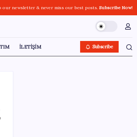
o our newsletter & never miss our best posts.
Subscribe Now!
TIM
İLETİŞİM
Subscribe
SON YAZILAR
ı
Şehit aileleri ve gazi aylıklarına zam
düzenlemesi