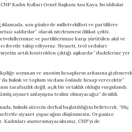
Yanıt:
i. CHP Kadın Kolları Genel Başkanı Asu Kaya, bu iddialar
‘Organize
Saldırı’
için
klamada, son günlerde milletvekilleri ve partililere
tsiz saldırılar” olarak nitelenmesi dikkat çekti.
ekillerimize ve partililerimize karşı yürütülen akıl ve
rı ibretle takip ediyoruz. Siyaseti, trol orduları
ihniyetin artık kontrolden çıktığı aşikardır” ifadelerine yer
ikçiliğe soyunan ve anonim hesapların arkasına gizlenere
r da hukuk ve toplum vicdanı önünde hesap verecektir”
ının tarafsızlık değil, açık bir ortaklık olduğu vurgulandı.
rümüş siyaset anlayışına teslim olmayacağız” denildi.
da, hukuki sürecin derhal başlatıldığını belirterek, “Hiç
e nefretle siyaset yapacağını düşünmesin. Organize
iz. Kadınları susturamayacaksınız, CHP’yi de