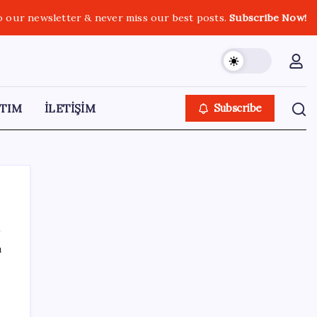
o our newsletter & never miss our best posts.
Subscribe Now!
TIM
İLETİŞİM
Subscribe
ı
SON YAZILAR
Şehit aileleri ve gazi aylıklarına zam
düzenlemesi