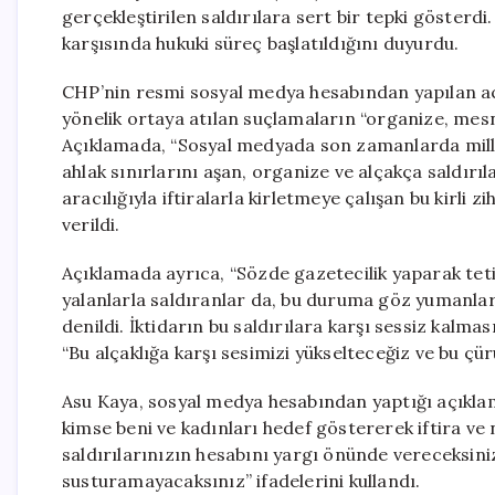
gerçekleştirilen saldırılara sert bir tepki gösterd
karşısında hukuki süreç başlatıldığını duyurdu.
CHP’nin resmi sosyal medya hesabından yapılan açı
yönelik ortaya atılan suçlamaların “organize, mesne
Açıklamada, “Sosyal medyada son zamanlarda milletv
ahlak sınırlarını aşan, organize ve alçakça saldırıla
aracılığıyla iftiralarla kirletmeye çalışan bu kirli z
verildi.
Açıklamada ayrıca, “Sözde gazetecilik yaparak tet
yalanlarla saldıranlar da, bu duruma göz yumanla
denildi. İktidarın bu saldırılara karşı sessiz kalmas
“Bu alçaklığa karşı sesimizi yükselteceğiz ve bu çü
Asu Kaya, sosyal medya hesabından yaptığı açıklama
kimse beni ve kadınları hedef göstererek iftira v
saldırılarınızın hesabını yargı önünde vereceksin
susturamayacaksınız” ifadelerini kullandı.