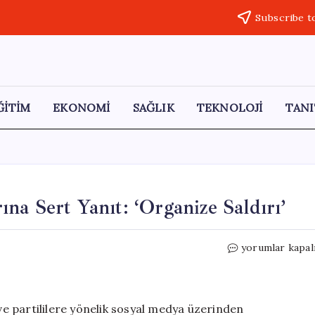
Subscribe t
ĞİTİM
EKONOMİ
SAĞLIK
TEKNOLOJİ
TANI
na Sert Yanıt: ‘Organize Saldırı’
CHP’den
yorumlar kapal
Sosyal
Medya
İddialarına
Sert
 ve partililere yönelik sosyal medya üzerinden