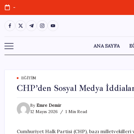
Skip
-
to
content
https://www.facebook.com/
https://twitter.com/
https://t.me/
https://www.instagram.com/
https://youtube.com/
ANA SAYFA
E
EĞITIM
CHP’den Sosyal Medya İddiaları
By
Emre Demir
12 Mayıs 2026
1 Min Read
Cumhuriyet Halk Partisi (CHP), bazı milletvekilleri