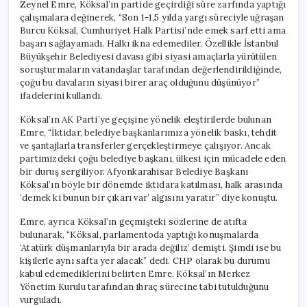
Zeynel Emre, Köksal’ın partide geçirdiği süre zarfında yaptığı
çalışmalara değinerek, “Son 1-1,5 yılda yargı süreciyle uğraşan
Burcu Köksal, Cumhuriyet Halk Partisi’nde emek sarf etti ama
başarı sağlayamadı. Halkı ikna edemediler. Özellikle İstanbul
Büyükşehir Belediyesi davası gibi siyasi amaçlarla yürütülen
soruşturmaların vatandaşlar tarafından değerlendirildiğinde,
çoğu bu davaların siyasi birer araç olduğunu düşünüyor”
ifadelerini kullandı.
Köksal’ın AK Parti’ye geçişine yönelik eleştirilerde bulunan
Emre, “İktidar, belediye başkanlarımıza yönelik baskı, tehdit
ve şantajlarla transferler gerçekleştirmeye çalışıyor. Ancak
partimizdeki çoğu belediye başkanı, ülkesi için mücadele eden
bir duruş sergiliyor. Afyonkarahisar Belediye Başkanı
Köksal’ın böyle bir dönemde iktidara katılması, halk arasında
‘demek ki bunun bir çıkarı var’ algısını yaratır” diye konuştu.
Emre, ayrıca Köksal’ın geçmişteki sözlerine de atıfta
bulunarak, “Köksal, parlamentoda yaptığı konuşmalarda
‘Atatürk düşmanlarıyla bir arada değiliz’ demişti. Şimdi ise bu
kişilerle aynı safta yer alacak” dedi. CHP olarak bu durumu
kabul edemediklerini belirten Emre, Köksal’ın Merkez
Yönetim Kurulu tarafından ihraç sürecine tabi tutulduğunu
vurguladı.