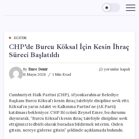
Skip
to
content
EĞITIM
CHP’de Burcu Köksal İçin Kesin İhraç
Süreci Başlatıldı
CHP’de
By
Emre Demir
yorumlar kapalı
Burcu
11 Mayıs 2026
1 Min Read
Köksal
İçin
Kesin
Cumhuriyet Halk Partisi (CHP), Afyonkarahisar Belediye
İhraç
Başkanı Burcu Köksal’ı kesin ihraç talebiyle disipline sevk etti.
Süreci
Başlatıldı
Köksal’ın yarın Adalet ve Kalkınma Partisi’ne (AK Parti)
için
katılması bekleniyor. CHP Sözcüsü Zeynel Emre, bu durumu
duyurarak, “Burcu Köksal’ı kesin ihraç talebiyle disipline sevk
ettiğimizi tedbirli olarak buradan bildirmek isterim. Giden
gitsin, nereye giderse gitsin” şeklinde açıklamada bulundu.