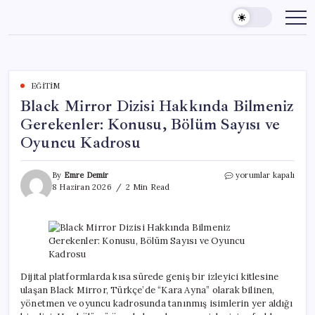
Skip
to
content
EĞITIM
Black Mirror Dizisi Hakkında Bilmeniz
Gerekenler: Konusu, Bölüm Sayısı ve
Oyuncu Kadrosu
Black
By
Emre Demir
yorumlar kapalı
Mirror
8 Haziran 2026
2 Min Read
Dizisi
Hakkında
Bilmeniz
Gerekenler:
Konusu,
Bölüm
Sayısı
Dijital platformlarda kısa sürede geniş bir izleyici kitlesine
ve
ulaşan Black Mirror, Türkçe’de “Kara Ayna” olarak bilinen,
Oyuncu
yönetmen ve oyuncu kadrosunda tanınmış isimlerin yer aldığı
Kadrosu