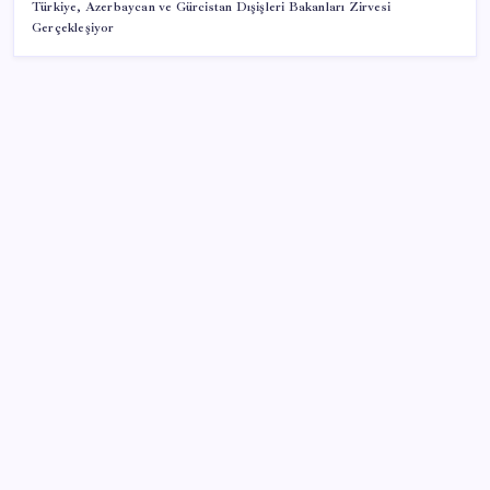
Türkiye, Azerbaycan ve Gürcistan Dışişleri Bakanları Zirvesi
Gerçekleşiyor
SON YAZILAR
Şehit aileleri ve gazi aylıklarına zam düzenlemesi
Meclisin Yapay Zeka Tercihi Belli Oldu
Yüzünüz sık sık kızarıyorsa dikkat! Rozasea
olabilirsiniz!
Yapay Zekanın Kimsenin Konuşmadığı Bedeli! Apple
Neden Zirvede? | TeknoMaxx #6