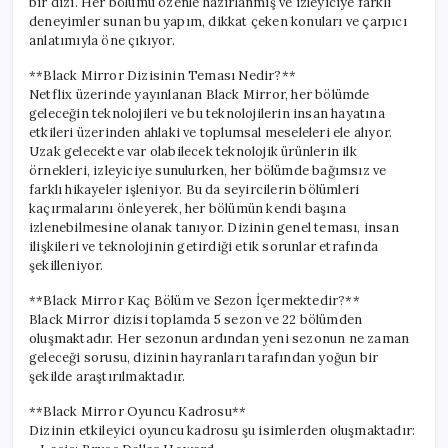
bir dizi. Her bölümü özenle hazırlanmış ve izleyiciye farklı
için
deneyimler sunan bu yapım, dikkat çeken konuları ve çarpıcı
anlatımıyla öne çıkıyor.
**Black Mirror Dizisinin Teması Nedir?**
Netflix üzerinde yayınlanan Black Mirror, her bölümde
geleceğin teknolojileri ve bu teknolojilerin insan hayatına
etkileri üzerinden ahlaki ve toplumsal meseleleri ele alıyor.
Uzak gelecekte var olabilecek teknolojik ürünlerin ilk
örnekleri, izleyiciye sunulurken, her bölümde bağımsız ve
farklı hikayeler işleniyor. Bu da seyircilerin bölümleri
kaçırmalarını önleyerek, her bölümün kendi başına
izlenebilmesine olanak tanıyor. Dizinin genel teması, insan
ilişkileri ve teknolojinin getirdiği etik sorunlar etrafında
şekilleniyor.
**Black Mirror Kaç Bölüm ve Sezon İçermektedir?**
Black Mirror dizisi toplamda 5 sezon ve 22 bölümden
oluşmaktadır. Her sezonun ardından yeni sezonun ne zaman
geleceği sorusu, dizinin hayranları tarafından yoğun bir
şekilde araştırılmaktadır.
**Black Mirror Oyuncu Kadrosu**
Dizinin etkileyici oyuncu kadrosu şu isimlerden oluşmaktadır: