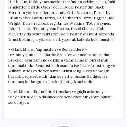
Her bölüm, farklı yönetmenler tarafından çekilmiş olup, ünlü
isimlerden biri de Oscar ödüllü Jodie Foster’dır. Black
Mirror’ın yönetmenleri arasında Otto Bathurst, Euros Lyn,
Brian Welsh, Owen Harris, Carl Tibbetts, Bryn Higgins, Joe
Wright, Dan Trachtenberg, James Watkins, Toby Haynes,
John Hillcoat, Timothy Van Patten, David Slade ve Colm
McCarthy da bulunmaktadır. Jodie Foster, diziye 4. sezonda
ikinci bölüm için yönetmenlik yaparak katkıda bulunmuştur.
**Black Mirror Yapımcıları ve Senaristleri**
Dizinin yapımcıları Charlie Brooker ve Annabel Jones’dur.
Brooker, aynı zamanda dizinin yazarlarından biri olarak
tanınmaktadır. Senarist kadrosunda ise Jesse Armstrong ve
William Bridges de yer alıyor. Armstrong, Peep Show gibi
başarılı projelerde adından söz ettirmişken, Bridges ise
tanınmış bir kurgucu olarak dikkat çekmektedir.
Black Mirror, düşündürücü temaları ve güçlü anlatımıyla,
izleyicilerini derin düşüncelere sevk eden bir yapım olmayı
sürdürüyor.