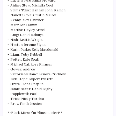
– Lacie: Bryce Dallas Howard
– Airline Stew: Michella Coel
– Selma Telse: Hannah John-Kamen
– Nanette Cole: Cristin Milioti
– Kenny: Alex Lawther
– Matt: Jon Hamm
– Martha: Hayley Atwell
– Bing: Daniel Kaluuya
– Nish: Letitia Wright
– Hector: Jerome Flynn
– Karin Parke: Kelly Macdonald
– Liam: Toby Kebbell
– Potter: Rafe Spall
– Michael Cal: Rory Kinnear
– Gower: Andrew
– Victoria Skillane: Lenora Crichlow
– Jude Hope: Rupert Everett
– Greta: Oona Chaplin
– Jamie Salter: Daniel Rigby
– Popplewell: Paul
– Trick: Nicky Torchia
– Brow Findl: Jessica
**Black Mirror’ın Yönetmenleri**