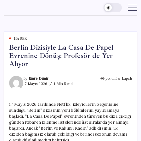
Skip
to
content
HABER
Berlin Dizisiyle La Casa De Papel
Evrenine Dönüş: Profesör de Yer
Alıyor
Berlin
By
Emre Demir
yorumlar kapalı
Dizisiyle
17 Mayıs 2026
1 Min Read
La
Casa
De
17 Mayıs 2026 tarihinde Netflix, izleyicilerin beğenisine
Papel
sunduğu “Berlin” dizisinin yeni bölümlerini yayınlamaya
Evrenine
Dönüş:
başladı. “La Casa De Papel” evreninden türeyen bu dizi, çıktığı
Profesör
günden itibaren izlenme listelerinde üst sıralarda yer almayı
de
başardı. Ancak “Berlin ve Kakımlı Kadın” adlı dizinin, ilk
Yer
diziden bağımsız olarak çekildiği ve birinci sezonun devamı
Alıyor
olarak düşünülmediği belirtildi.