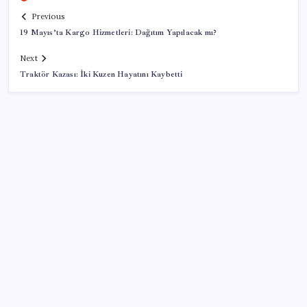
Previous
19 Mayıs’ta Kargo Hizmetleri: Dağıtım Yapılacak mı?
Next
Traktör Kazası: İki Kuzen Hayatını Kaybetti
SON YAZILAR
Copilot için radikal karar: Microsoft logoyu
değiştiriyor!
Küresel gıda fiyatlarında alarm: 3,5 yılın zirvesi