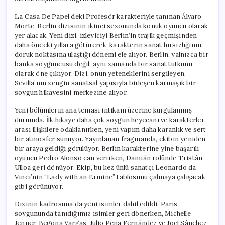
için
La Casa De Papel’deki Profesör karakteriyle tanınan Álvaro
Morte, Berlin dizisinin ikinci sezonunda konuk oyuncu olarak
yer alacak. Yeni dizi, izleyiciyi Berlin’in trajik geçmişinden
daha önceki yıllara götürerek, karakterin sanat hırsızlığının
doruk noktasına ulaştığı dönemi ele alıyor. Berlin, yalnızca bir
banka soyguncusu değil; aynı zamanda bir sanat tutkunu
olarak öne çıkıyor. Dizi, onun yeteneklerini sergileyen,
Sevilla’nın zengin sanatsal yapısıyla birleşen karmaşık bir
soygun hikayesini merkezine alıyor.
Yeni bölümlerin ana teması intikam üzerine kurgulanmış
durumda. İlk hikaye daha çok soygun heyecanı ve karakterler
arası ilişkilere odaklanırken, yeni yapım daha karanlık ve sert
bir atmosfer sunuyor. Yayınlanan fragmanda, ekibin yeniden
bir araya geldiği görülüyor. Berlin karakterine yine başarılı
oyuncu Pedro Alonso can verirken, Damián rolünde Tristán
Ulloa geri dönüyor. Ekip, bu kez ünlü sanatçı Leonardo da
Vinci’nin “Lady with an Ermine” tablosunu çalmaya çalışacak
gibi görünüyor.
Dizinin kadrosuna da yeni isimler dahil edildi. Paris
soygununda tanıdığımız isimler geri dönerken, Michelle
Jenner, Begoña Vargas, Julio Peña Fernández ve Joel Sánchez