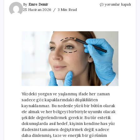
Aynadaki
By
Emre Demir
yorumlar kapalı
yorgunluğun
25 Haziran 2026
3 Min Read
suçlusu
sadece
gözleriniz
olmayabilir!
için
Yüzdeki yorgun ve yaşlanmış ifade her zaman
sadece göz kapaklarındaki düşüklükten
kaynaklanmaz. Bu nedenle yüzü bir bütün olarak
ele almak ve her bölgeyi birbiriyle uyumlu olacak
şekilde değerlendirmek gerekir. Bu tür estetik
dokunuşlarda asıl hedef, kişinin kendine has yüz
ifadesini tamamen değiştirmek değil; sadece
daha dinlenmiş, taze ve enerjik bir görünüm