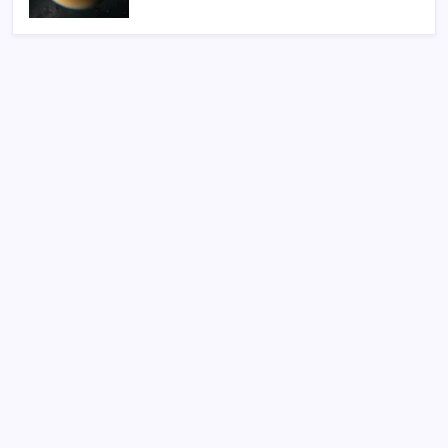
SON YAZILAR
Erdoğan’dan Suudi Arabistan’a günübirlik çalışma
ziyareti
Şehit aileleri ve gazi aylıklarına zam düzenlemesi
Meclisin Yapay Zeka Tercihi Belli Oldu
Yüzünüz sık sık kızarıyorsa dikkat! Rozasea
olabilirsiniz!
Yapay Zekanın Kimsenin Konuşmadığı Bedeli! Apple