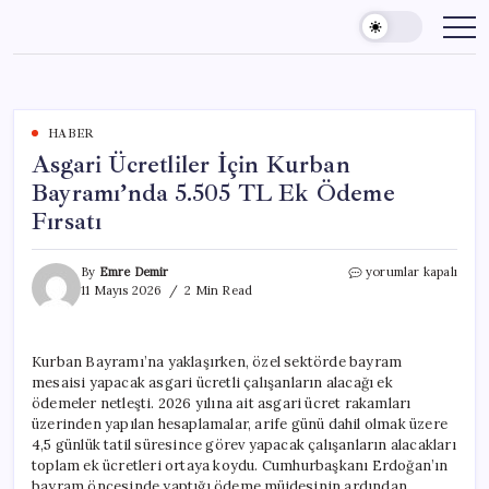
Skip
to
content
HABER
Asgari Ücretliler İçin Kurban
Bayramı’nda 5.505 TL Ek Ödeme
Fırsatı
Asgari
By
Emre Demir
yorumlar kapalı
Ücretliler
11 Mayıs 2026
2 Min Read
İçin
Kurban
Bayramı’nda
Kurban Bayramı’na yaklaşırken, özel sektörde bayram
5.505
mesaisi yapacak asgari ücretli çalışanların alacağı ek
TL
Ek
ödemeler netleşti. 2026 yılına ait asgari ücret rakamları
Ödeme
üzerinden yapılan hesaplamalar, arife günü dahil olmak üzere
Fırsatı
4,5 günlük tatil süresince görev yapacak çalışanların alacakları
için
toplam ek ücretleri ortaya koydu. Cumhurbaşkanı Erdoğan’ın
bayram öncesinde yaptığı ödeme müjdesinin ardından,