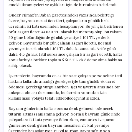
emekli ikramiyeleri ve aylıkları için de bir takvim belirlendi.
Önder Yılmaz’ın Sabah gazetesindeki yazısında belirttiği
üzere, bayram mesai ücretleri, çalışanların günlük brüt
ücretinin iki katı üzerinden hesaplanıyor. Bu yıl için belirlenen
brüt asgari ücret 33.030 TL olarak belirlenmiş olup, bu rakam
30 güne bölündüğünde günlük yevmiye 1.101 TL’ye denk
geliyor. Bayramda bir gün çalışan asgari ücretli, normal
yevmiyesine ek olarak 1.101 TL daha kazanacak. Arife günü
dâhil, 4,5 günlük tatil süresince çalışan bir asgari ücretli, hafta
sonu farkıyla birlikte toplam 5.505 TL ek ödeme alma hakkına
sahip olacak.
İşverenlerin, bayramda en az bir saat çalışan personeline tatil
hakkını kullandıramadığı gerekçesiyle tam günlük ek ücret
ödemesi gerektiği vurgulanırken; işçi ve işveren arasında bir
anlaşma olması durumunda, bu ücretin sonradan izin
kullanılması yoluyla telafi edilebileceği hatırlatıldı.
Bayram günlerinin hafta sonuna denk gelmesi, ödenecek
tutarın artması anlamına geliyor. Normal bayram günlerinde
çalışanlara iki katı yevmiye ödenirken, cumartesi ve pazar
günlerine denk gelen bayram mesaileri 2,5 kat yevmiye
üzerinden hesaplanıyor. Bu yıl Kurban Bayramı’nın son