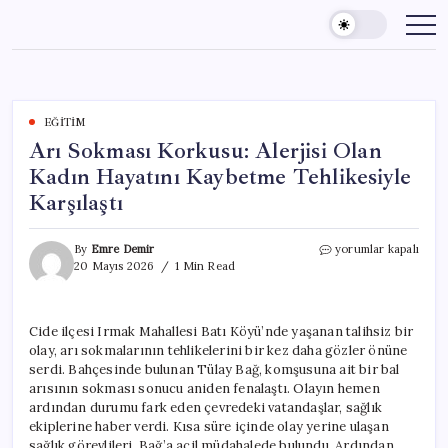
Skip
to
content
EĞITIM
Arı Sokması Korkusu: Alerjisi Olan
Kadın Hayatını Kaybetme Tehlikesiyle
Karşılaştı
Arı
By
Emre Demir
yorumlar kapalı
Sokması
20 Mayıs 2026
1 Min Read
Korkusu:
Alerjisi
Olan
Cide ilçesi Irmak Mahallesi Batı Köyü’nde yaşanan talihsiz bir
Kadın
olay, arı sokmalarının tehlikelerini bir kez daha gözler önüne
Hayatını
Kaybetme
serdi. Bahçesinde bulunan Tülay Bağ, komşusuna ait bir bal
Tehlikesiyle
arısının sokması sonucu aniden fenalaştı. Olayın hemen
Karşılaştı
ardından durumu fark eden çevredeki vatandaşlar, sağlık
için
ekiplerine haber verdi. Kısa süre içinde olay yerine ulaşan
sağlık görevlileri, Bağ’a acil müdahalede bulundu. Ardından,