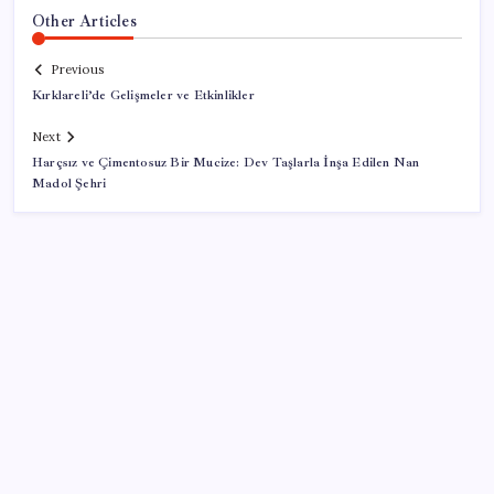
Other Articles
Previous
Kırklareli’de Gelişmeler ve Etkinlikler
Next
Harçsız ve Çimentosuz Bir Mucize: Dev Taşlarla İnşa Edilen Nan
Madol Şehri
SON YAZILAR
Bloomberg Businessweek Türkiye’nin 142. sayısı çıktı