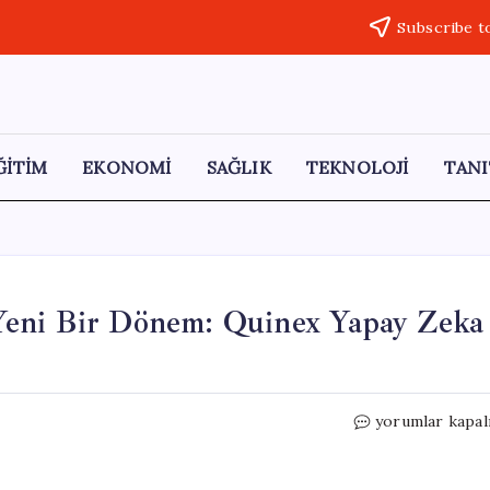
Subscribe t
ĞİTİM
EKONOMİ
SAĞLIK
TEKNOLOJİ
TANI
Yeni Bir Dönem: Quinex Yapay Zeka
Almanya’dan
yorumlar kapal
Bilim
Dünyasına
Yeni