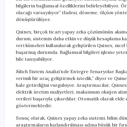
bilgilerin bağlamsal özelliklerini belirleyebiliyor. Ö
olacağı varsayılıyor” ifadesi, döneme, ölçüm yönt
dönüştürülüyor.
Quinex, birçok ticari yapay zeka çözümünün aksin
durum, sistemin daha etkin ve düşük hesaplama kay
veri kümeleri kullanılarak geliştirilen Quinex, nic
başarmış durumda. Bağlamsal bilgileri işleme yeteneğ
bile tanıyabiliyor.
Jülich Sistem Analizi’nde Entegre Senaryolar Başka
verimli bir araç geliştirmek istedik,” diyor ve Quinex
hale getirdiğini vurguluyor. Araştırmacılar, Quinex’
elektrik üretim maliyetleri, maksimum oksijen alımı
verileri başarıyla çıkardılar. Otomatik olarak elde
göstermektedir.
Sonuç olarak, Quinex yapay zeka sistemi, bilim dün
araştırmaların hızlandırılması adına büyük bir fır