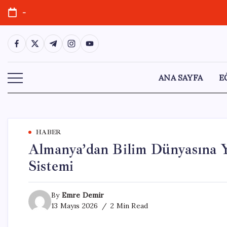
Skip
-
to
content
https://www.facebook.com/
https://twitter.com/
https://t.me/
https://www.instagram.com/
https://youtube.com/
ANA SAYFA
E
HABER
Almanya’dan Bilim Dünyasına 
Sistemi
By
Emre Demir
13 Mayıs 2026
2 Min Read