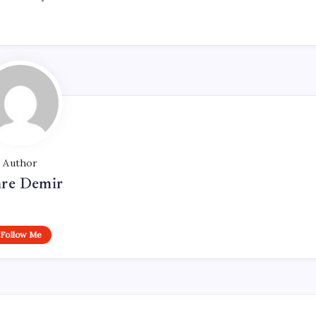
Author
re Demir
Follow Me