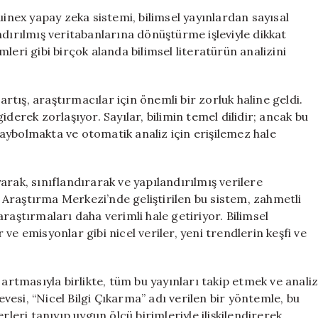
Bir
uinex yapay zeka sistemi, bilimsel yayınlardan sayısal
Dönem:
ndırılmış veritabanlarına dönüştürme işleviyle dikkat
Quinex
imleri gibi birçok alanda bilimsel literatürün analizini
Yapay
Zeka
Sistemi
artış, araştırmacılar için önemli bir zorluk haline geldi.
için
derek zorlaşıyor. Sayılar, bilimin temel dilidir; ancak bu
 kaybolmakta ve otomatik analiz için erişilemez hale
arak, sınıflandırarak ve yapılandırılmış verilere
Araştırma Merkezi’nde geliştirilen bu sistem, zahmetli
raştırmaları daha verimli hale getiriyor. Bilimsel
r ve emisyonlar gibi nicel veriler, yeni trendlerin keşfi ve
 artmasıyla birlikte, tüm bu yayınları takip etmek ve anali
esi, “Nicel Bilgi Çıkarma” adı verilen bir yöntemle, bu
rleri tanıyıp uygun ölçü birimleriyle ilişkilendirerek,