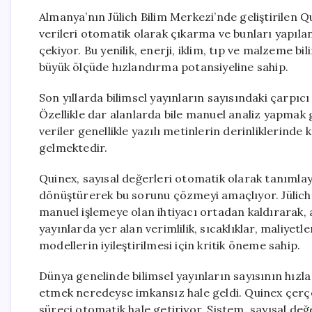
Almanya’nın Jülich Bilim Merkezi’nde geliştirilen Q
verileri otomatik olarak çıkarma ve bunları yapıla
çekiyor. Bu yenilik, enerji, iklim, tıp ve malzeme bil
büyük ölçüde hızlandırma potansiyeline sahip.
Son yıllarda bilimsel yayınların sayısındaki çarpıcı 
Özellikle dar alanlarda bile manuel analiz yapmak gi
veriler genellikle yazılı metinlerin derinliklerinde
gelmektedir.
Quinex, sayısal değerleri otomatik olarak tanımlay
dönüştürerek bu sorunu çözmeyi amaçlıyor. Jülich 
manuel işlemeye olan ihtiyacı ortadan kaldırarak, a
yayınlarda yer alan verimlilik, sıcaklıklar, maliyetle
modellerin iyileştirilmesi için kritik öneme sahip.
Dünya genelinde bilimsel yayınların sayısının hızla
etmek neredeyse imkansız hale geldi. Quinex çerçev
süreci otomatik hale getiriyor. Sistem, sayısal değe