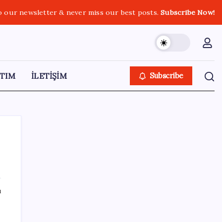
o our newsletter & never miss our best posts.
Subscribe Now!
TIM
İLETİŞİM
Subscribe
SON YAZILAR
ı
Erdoğan’dan Suudi Arabistan’a günübirlik
çalışma ziyareti