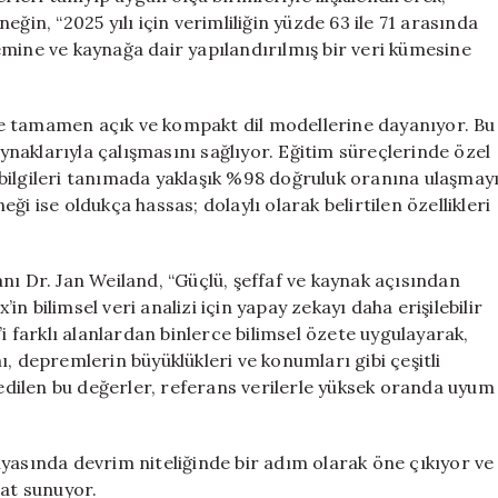
rneğin, “2025 yılı için verimliliğin yüzde 63 ile 71 arasında
emine ve kaynağa dair yapılandırılmış bir veri kümesine
e tamamen açık ve kompakt dil modellerine dayanıyor. Bu
naklarıyla çalışmasını sağlıyor. Eğitim süreçlerinde özel
el bilgileri tanımada yaklaşık %98 doğruluk oranına ulaşmay
i ise oldukça hassas; dolaylı olarak belirtilen özellikleri
nı Dr. Jan Weiland, “Güçlü, şeffaf ve kaynak açısından
’in bilimsel veri analizi için yapay zekayı daha erişilebilir
i farklı alanlardan binlerce bilimsel özete uygulayarak,
, depremlerin büyüklükleri ve konumları gibi çeşitli
 edilen bu değerler, referans verilerle yüksek oranda uyum
yasında devrim niteliğinde bir adım olarak öne çıkıyor ve
sat sunuyor.