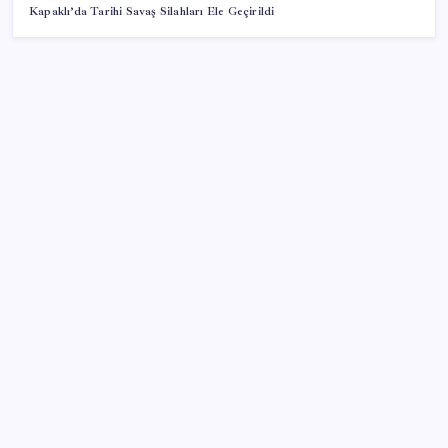
Kapaklı’da Tarihi Savaş Silahları Ele Geçirildi
SON YAZILAR
Erdoğan’dan Suudi Arabistan’a günübirlik çalışma
ziyareti
Şehit aileleri ve gazi aylıklarına zam düzenlemesi
Meclisin Yapay Zeka Tercihi Belli Oldu
Yüzünüz sık sık kızarıyorsa dikkat! Rozasea
olabilirsiniz!
Yapay Zekanın Kimsenin Konuşmadığı Bedeli! Apple