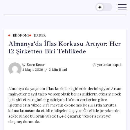
Skip
to
content
EKONOMI
HABER
Almanya’da İflas Korkusu Artıyor: Her
12 Şirketten Biri Tehlikede
Almanya’da
By
Emre Demir
yorumlar kapalı
İflas
11 Mayıs 2026
2 Min Read
Korkusu
Artıyor:
Her
Almanya’da yaşanan iflas korkuları giderek derinleşiyor. Artan
12
maliyetler, zayıf talep ve jeopolitik belirsizliklerin etkisiyle pek
Şirketten
Biri
çok şirket zor günler geçiriyor. Ifo’nun verilerine göre,
Tehlikede
işletmelerin yüzde 8,1’i mevcut ekonomik koşullarda hayatta
için
kalma konusunda ciddi endişeler taşıyor. Özellikle perakende
sektöründe bu oran yüzde 17,4’e çıkarak “rekor seviyeye”
ulaşmış durumda.