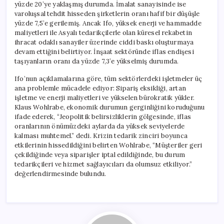
yüzde 20’ye yaklaşmış durumda. İmalat sanayisinde ise
varoluşsal tehdit hisseden şirketlerin oranı hafif bir düşüşle
yüzde 7,5’e gerilemiş. Ancak Ifo, yüksek enerji ve hammadde
maliyetleri ile Asyalı tedarikçilerle olan küresel rekabetin
ihracat odaklı sanayiler üzerinde ciddi baskı oluşturmaya
devam ettiğini belirtiyor. İnşaat sektöründe iflas endişesi
taşıyanların oranı da yüzde 7,3’e yükselmiş durumda.
Ifo’nun açıklamalarına göre, tüm sektörlerdeki işletmeler üç
ana problemle mücadele ediyor: Sipariş eksikliği, artan
işletme ve enerji maliyetleri ve yükselen bürokratik yükler.
Klaus Wohlrabe, ekonomik durumun gerginliğini koruduğunu
ifade ederek, “Jeopolitik belirsizliklerin gölgesinde, iflas
oranlarının önümüzdeki aylarda da yüksek seviyelerde
kalması muhtemel.” dedi. Krizin tedarik zinciri boyunca
etkilerinin hissedildiğini belirten Wohlrabe, “Müşteriler geri
çekildiğinde veya siparişler iptal edildiğinde, bu durum
tedarikçileri ve hizmet sağlayıcıları da olumsuz etkiliyor.”
değerlendirmesinde bulundu.