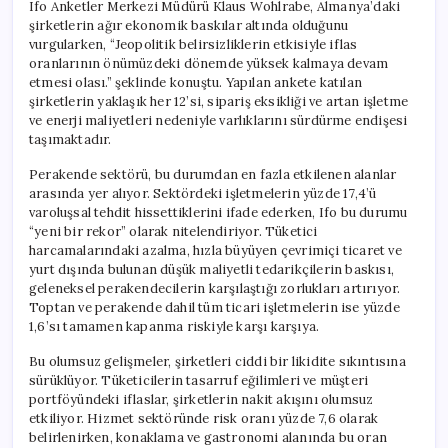
Ifo Anketler Merkezi Müdürü Klaus Wohlrabe, Almanya’daki
şirketlerin ağır ekonomik baskılar altında olduğunu
vurgularken, “Jeopolitik belirsizliklerin etkisiyle iflas
oranlarının önümüzdeki dönemde yüksek kalmaya devam
etmesi olası.” şeklinde konuştu. Yapılan ankete katılan
şirketlerin yaklaşık her 12’si, sipariş eksikliği ve artan işletme
ve enerji maliyetleri nedeniyle varlıklarını sürdürme endişesi
taşımaktadır.
Perakende sektörü, bu durumdan en fazla etkilenen alanlar
arasında yer alıyor. Sektördeki işletmelerin yüzde 17,4’ü
varoluşsal tehdit hissettiklerini ifade ederken, Ifo bu durumu
“yeni bir rekor” olarak nitelendiriyor. Tüketici
harcamalarındaki azalma, hızla büyüyen çevrimiçi ticaret ve
yurt dışında bulunan düşük maliyetli tedarikçilerin baskısı,
geleneksel perakendecilerin karşılaştığı zorlukları artırıyor.
Toptan ve perakende dahil tüm ticari işletmelerin ise yüzde
1,6’sı tamamen kapanma riskiyle karşı karşıya.
Bu olumsuz gelişmeler, şirketleri ciddi bir likidite sıkıntısına
sürüklüyor. Tüketicilerin tasarruf eğilimleri ve müşteri
portföyündeki iflaslar, şirketlerin nakit akışını olumsuz
etkiliyor. Hizmet sektöründe risk oranı yüzde 7,6 olarak
belirlenirken, konaklama ve gastronomi alanında bu oran