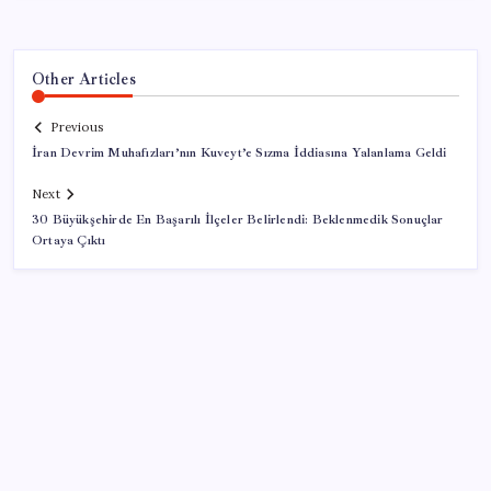
Other Articles
Previous
İran Devrim Muhafızları’nın Kuveyt’e Sızma İddiasına Yalanlama Geldi
Next
30 Büyükşehirde En Başarılı İlçeler Belirlendi: Beklenmedik Sonuçlar
Ortaya Çıktı
SON YAZILAR