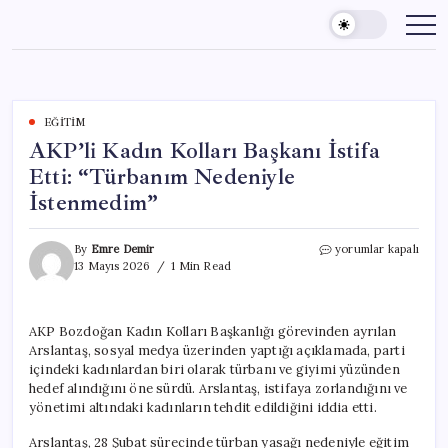
Skip
to
content
EĞITIM
AKP’li Kadın Kolları Başkanı İstifa
Etti: “Türbanım Nedeniyle
İstenmedim”
AKP’li
By
Emre Demir
yorumlar kapalı
Kadın
13 Mayıs 2026
1 Min Read
Kolları
Başkanı
İstifa
AKP Bozdoğan Kadın Kolları Başkanlığı görevinden ayrılan
Etti:
Arslantaş, sosyal medya üzerinden yaptığı açıklamada, parti
“Türbanım
Nedeniyle
içindeki kadınlardan biri olarak türbanı ve giyimi yüzünden
İstenmedim”
hedef alındığını öne sürdü. Arslantaş, istifaya zorlandığını ve
için
yönetimi altındaki kadınların tehdit edildiğini iddia etti.
Arslantaş, 28 Şubat sürecinde türban yasağı nedeniyle eğitim