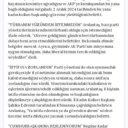
hayatının kesintiye uğradığını ve AKP’ye kuruluşundan bu yana
bağlı olduğunu vurguladı. 2 Aralık 2024 tarihinden bu yana
kadın kolları başkanlığı görevini yürüttüğünü belirtti.
“TÜRBANIM YÜZÜNDEN İSTENMEDİM” Arslantaş, bazı parti
yöneticilerinin kendisini türbanlı olduğu için istemediğini
ifade ederek, “Göreve geldiğimiz günden beri türbanımdan
dolayı beni arzu etmediklerini belirttiler. Bu konuda elimde
belgeler mevcut. Ayrıca, giyimimle AK Parti’nin misyonuna
uygun olmadığımı, daha liberal birinin tercih edildiğini
söylediler” dedi.
“İSTİFAYA ZORLANDIM” Parti yönetimi ile olan uyumsuzluk
gerekçesiyle il yönetimine alınmak istendiğini ancak bunu
kabul etmediğini söyleyen Arslantaş, daha sonra istifaya
zorlandığını öne sürdü. Yönetim kurulundaki kadınların ve
eşlerinin işlerinin tehdit edildiğini savunan Arslantaş, 8 kişinin
istifa etmesine neden olunduğunu ve başkanlığının
düşürülmeye çalışıldığını ileri sürdü. İl Kadın Kolları Başkanı
Şahika Edremit tarafından il binasına çağrıldığını belirten
Arslantaş, “Ya istifa edersin ya da görevden alırım” sözleri
üzerine istifa dilekçesi yazmak zorunda kaldığını belirtti.
“CUMHURBAŞKANINA SESLENİYORUM” Bugüne kadar