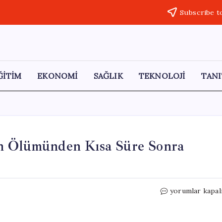
Subscribe t
ĞİTİM
EKONOMİ
SAĞLIK
TEKNOLOJİ
TANI
un Ölümünden Kısa Süre Sonra
Acı
yorumlar kapal
Bir
Tesadüf:
Baba,