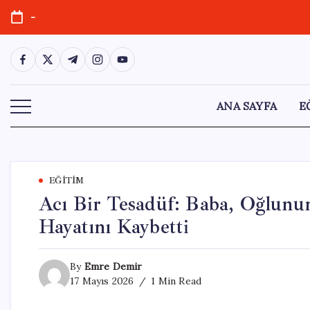
Skip
-
to
content
https://www.facebook.com/
https://twitter.com/
https://t.me/
https://www.instagram.com/
https://youtube.com/
ANA SAYFA
E
EĞITIM
Acı Bir Tesadüf: Baba, Oğlun
Hayatını Kaybetti
By
Emre Demir
17 Mayıs 2026
1 Min Read