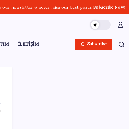
o our newsletter & never miss our best posts.
Subscribe Now!
TIM
İLETİŞİM
Subscribe
SON YAZILAR
ı
Şehit aileleri ve gazi aylıklarına zam
düzenlemesi