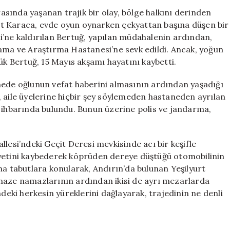
Oğlunun
sında yaşanan trajik bir olay, bölge halkını derinden
Ölümünden
iğit Karaca, evde oyun oynarken çekyattan başına düşen bir
Kısa
i’ne kaldırılan Bertuğ, yapılan müdahalenin ardından,
Süre
lama ve Araştırma Hastanesi’ne sevk edildi. Ancak, yoğun
Sonra
 Bertuğ, 15 Mayıs akşamı hayatını kaybetti.
Hayatını
Kaybetti
nede oğlunun vefat haberini almasının ardından yaşadığı
için
la, aile üyelerine hiçbir şey söylemeden hastaneden ayrılan
p ihbarında bulundu. Bunun üzerine polis ve jandarma,
lesi’ndeki Geçit Deresi mevkisinde acı bir keşifle
iyetini kaybederek köprüden dereye düştüğü otomobilinin
na tabutlara konularak, Andırın’da bulunan Yeşilyurt
enaze namazlarının ardından ikisi de ayrı mezarlarda
ndeki herkesin yüreklerini dağlayarak, trajedinin ne denli