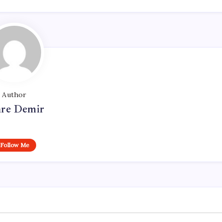
Author
re Demir
Follow Me