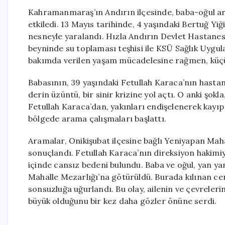
Kahramanmaraş’ın Andırın ilçesinde, baba-oğul ara
etkiledi. 13 Mayıs tarihinde, 4 yaşındaki Bertuğ Y
nesneyle yaralandı. Hızla Andırın Devlet Hastanes
beyninde su toplaması teşhisi ile KSÜ Sağlık Uygu
bakımda verilen yaşam mücadelesine rağmen, küçük
Babasının, 39 yaşındaki Fetullah Karaca’nın hasta
derin üzüntü, bir sinir krizine yol açtı. O anki şok
Fetullah Karaca’dan, yakınları endişelenerek kayı
bölgede arama çalışmaları başlattı.
Aramalar, Onikişubat ilçesine bağlı Yeniyapan Mahal
sonuçlandı. Fetullah Karaca’nın direksiyon hakim
içinde cansız bedeni bulundu. Baba ve oğul, yan ya
Mahalle Mezarlığı’na götürüldü. Burada kılınan c
sonsuzluğa uğurlandı. Bu olay, ailenin ve çevreleri
büyük olduğunu bir kez daha gözler önüne serdi.