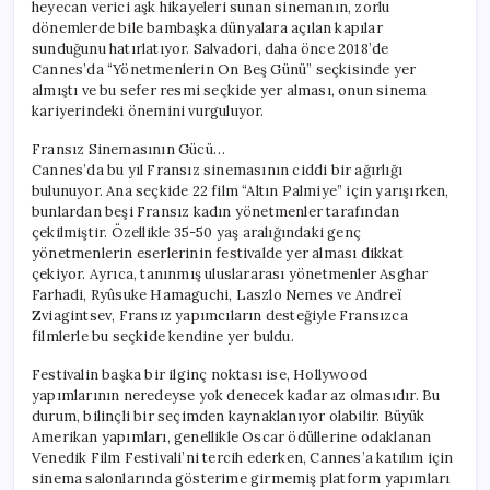
heyecan verici aşk hikayeleri sunan sinemanın, zorlu
dönemlerde bile bambaşka dünyalara açılan kapılar
sunduğunu hatırlatıyor. Salvadori, daha önce 2018’de
Cannes’da “Yönetmenlerin On Beş Günü” seçkisinde yer
almıştı ve bu sefer resmi seçkide yer alması, onun sinema
kariyerindeki önemini vurguluyor.
Fransız Sinemasının Gücü…
Cannes’da bu yıl Fransız sinemasının ciddi bir ağırlığı
bulunuyor. Ana seçkide 22 film “Altın Palmiye” için yarışırken,
bunlardan beşi Fransız kadın yönetmenler tarafından
çekilmiştir. Özellikle 35-50 yaş aralığındaki genç
yönetmenlerin eserlerinin festivalde yer alması dikkat
çekiyor. Ayrıca, tanınmış uluslararası yönetmenler Asghar
Farhadi, Ryûsuke Hamaguchi, Laszlo Nemes ve Andreï
Zviagintsev, Fransız yapımcıların desteğiyle Fransızca
filmlerle bu seçkide kendine yer buldu.
Festivalin başka bir ilginç noktası ise, Hollywood
yapımlarının neredeyse yok denecek kadar az olmasıdır. Bu
durum, bilinçli bir seçimden kaynaklanıyor olabilir. Büyük
Amerikan yapımları, genellikle Oscar ödüllerine odaklanan
Venedik Film Festivali’ni tercih ederken, Cannes’a katılım için
sinema salonlarında gösterime girmemiş platform yapımları