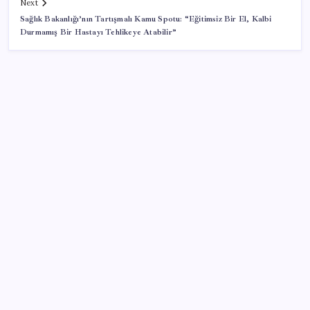
Next
Sağlık Bakanlığı’nın Tartışmalı Kamu Spotu: “Eğitimsiz Bir El, Kalbi
Durmamış Bir Hastayı Tehlikeye Atabilir”
SON YAZILAR
Erdoğan’dan Suudi Arabistan’a günübirlik çalışma
ziyareti
Şehit aileleri ve gazi aylıklarına zam düzenlemesi
Meclisin Yapay Zeka Tercihi Belli Oldu
Yüzünüz sık sık kızarıyorsa dikkat! Rozasea
olabilirsiniz!