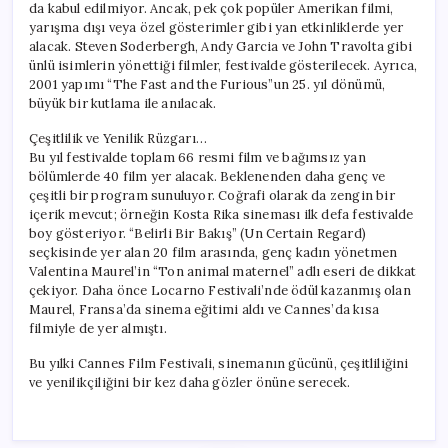
da kabul edilmiyor. Ancak, pek çok popüler Amerikan filmi,
yarışma dışı veya özel gösterimler gibi yan etkinliklerde yer
alacak. Steven Soderbergh, Andy Garcia ve John Travolta gibi
ünlü isimlerin yönettiği filmler, festivalde gösterilecek. Ayrıca,
2001 yapımı “The Fast and the Furious”un 25. yıl dönümü,
büyük bir kutlama ile anılacak.
Çeşitlilik ve Yenilik Rüzgarı…
Bu yıl festivalde toplam 66 resmi film ve bağımsız yan
bölümlerde 40 film yer alacak. Beklenenden daha genç ve
çeşitli bir program sunuluyor. Coğrafi olarak da zengin bir
içerik mevcut; örneğin Kosta Rika sineması ilk defa festivalde
boy gösteriyor. “Belirli Bir Bakış” (Un Certain Regard)
seçkisinde yer alan 20 film arasında, genç kadın yönetmen
Valentina Maurel’in “Ton animal maternel” adlı eseri de dikkat
çekiyor. Daha önce Locarno Festivali’nde ödül kazanmış olan
Maurel, Fransa’da sinema eğitimi aldı ve Cannes’da kısa
filmiyle de yer almıştı.
Bu yılki Cannes Film Festivali, sinemanın gücünü, çeşitliliğini
ve yenilikçiliğini bir kez daha gözler önüne serecek.