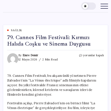
Skip
to
content
SAĞLIK
79. Cannes Film Festivali: Kırmızı
Halıda Coşku ve Sinema Duygusu
79.
By
Emre Demir
yorumlar kapalı
Cannes
12 Mayıs 2026
2 Min Read
Film
Festivali:
Kırmızı
79. Cannes Film Festivali, bu akşam ünlü yönetmen Pierre
Halıda
Salvadori’nin “La Vénus électrique” adlı filmiyle kapılarını
Coşku
ve
açıyor. Bu yılki festivalde Fransız sinemasının etkisi
Sinema
gözlemlenirken, küresel krizlerin ve savaşların izleri de
Duygusu
filmlerde kendini gösteriyor.
için
Festivalin açılışı, Pierre Salvadori’nin on birinci filmi “La
Vénus électrique” ile gerçekleştiriliyor. Bu film, izleyiciye