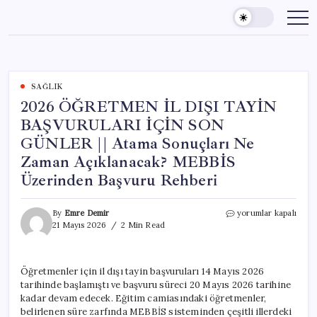
Skip
to
content
SAĞLIK
2026 ÖĞRETMEN İL DIŞI TAYİN
BAŞVURULARI İÇİN SON
GÜNLER || Atama Sonuçları Ne
Zaman Açıklanacak? MEBBİS
Üzerinden Başvuru Rehberi
2026
By
Emre Demir
yorumlar kapalı
ÖĞRETMEN
21 Mayıs 2026
2 Min Read
İL
DIŞI
TAYİN
Öğretmenler için il dışı tayin başvuruları 14 Mayıs 2026
BAŞVURULARI
tarihinde başlamıştı ve başvuru süreci 20 Mayıs 2026 tarihine
İÇİN
SON
kadar devam edecek. Eğitim camiasındaki öğretmenler,
GÜNLER
belirlenen süre zarfında MEBBİS sisteminden çeşitli illerdeki