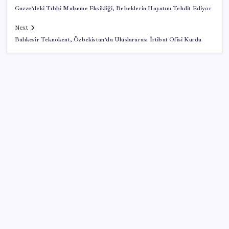
Gazze’deki Tıbbi Malzeme Eksikliği, Bebeklerin Hayatını Tehdit Ediyor
Next
Balıkesir Teknokent, Özbekistan’da Uluslararası İrtibat Ofisi Kurdu
SON YAZILAR
Şehit aileleri ve gazi aylıklarına zam düzenlemesi
Meclisin Yapay Zeka Tercihi Belli Oldu
Yüzünüz sık sık kızarıyorsa dikkat! Rozasea
olabilirsiniz!