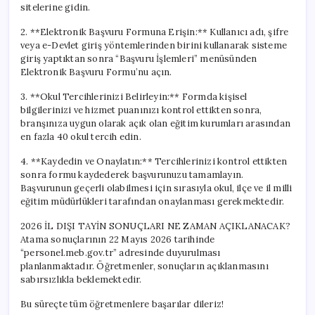
sitelerine gidin.
2. **Elektronik Başvuru Formuna Erişin:** Kullanıcı adı, şifre
veya e-Devlet giriş yöntemlerinden birini kullanarak sisteme
giriş yaptıktan sonra “Başvuru İşlemleri” menüsünden
Elektronik Başvuru Formu’nu açın.
3. **Okul Tercihlerinizi Belirleyin:** Formda kişisel
bilgilerinizi ve hizmet puanınızı kontrol ettikten sonra,
branşınıza uygun olarak açık olan eğitim kurumları arasından
en fazla 40 okul tercih edin.
4. **Kaydedin ve Onaylatın:** Tercihlerinizi kontrol ettikten
sonra formu kaydederek başvurunuzu tamamlayın.
Başvurunun geçerli olabilmesi için sırasıyla okul, ilçe ve il milli
eğitim müdürlükleri tarafından onaylanması gerekmektedir.
2026 İL DIŞI TAYİN SONUÇLARI NE ZAMAN AÇIKLANACAK?
Atama sonuçlarının 22 Mayıs 2026 tarihinde
“personel.meb.gov.tr” adresinde duyurulması
planlanmaktadır. Öğretmenler, sonuçların açıklanmasını
sabırsızlıkla beklemektedir.
Bu süreçte tüm öğretmenlere başarılar dileriz!