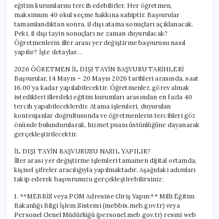
||
eğitim kurumlarını tercih edebilirler. Her öğretmen,
Atama
maksimum 40 okul seçme hakkına sahiptir. Başvurular
Sonuçları
tamamlandıktan sonra, il dışı atama sonuçları açıklanacak.
Ne
Peki, il dışı tayin sonuçları ne zaman duyurulacak?
Zaman
Öğretmenlerin iller arası yer değiştirme başvurusu nasıl
Açıklanacak?
yapılır? İşte detaylar…
MEBBİS
Üzerinden
2026 ÖĞRETMEN İL DIŞI TAYİN BAŞVURU TARİHLERİ
Başvuru
Rehberi
Başvurular, 14 Mayıs – 20 Mayıs 2026 tarihleri arasında, saat
için
16.00’ya kadar yapılabilecektir. Öğretmenler, görev almak
istedikleri illerdeki eğitim kurumları arasından en fazla 40
tercih yapabileceklerdir. Atama işlemleri, duyurulan
kontenjanlar doğrultusunda ve öğretmenlerin tercihleri göz
önünde bulundurularak, hizmet puanı üstünlüğüne dayanarak
gerçekleştirilecektir.
İL DIŞI TAYİN BAŞVURUSU NASIL YAPILIR?
İller arası yer değiştirme işlemleri tamamen dijital ortamda,
kişisel şifreler aracılığıyla yapılmaktadır. Aşağıdaki adımları
takip ederek başvurunuzu gerçekleştirebilirsiniz:
1. **MEBBİS veya PGM Adresine Giriş Yapın:** Milli Eğitim
Bakanlığı Bilgi İşlem Sistemi (mebbis.meb.gov.tr) veya
Personel Genel Müdürlüğü (personel.meb.gov.tr) resmi web